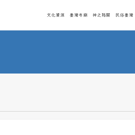
文化資源
臺灣寺廟
神之路關
民俗臺灣