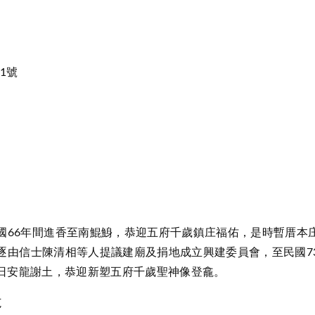
1號
國66年間進香至南鯤鯓，恭迎五府千歲鎮庄福佑，是時暫厝本
逐由信士陳清相等人提議建廟及捐地成立興建委員會，至民國7
日安龍謝土，恭迎新塑五府千歲聖神像登龕。
范