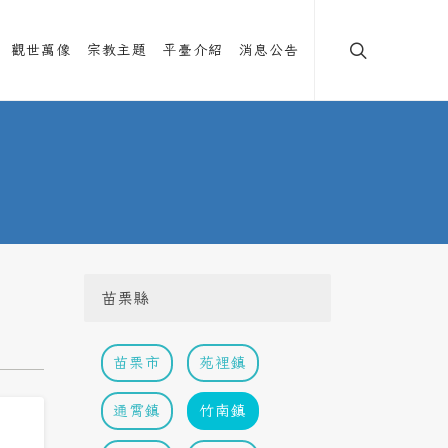
觀世萬像
宗教主題
平臺介紹
消息公告
苗栗縣
苗栗市
苑裡鎮
通霄鎮
竹南鎮