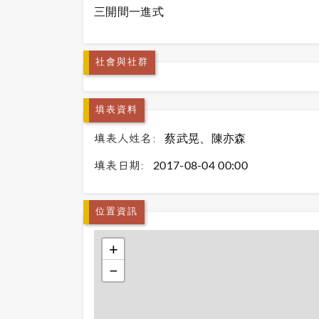
三開間一進式
社會與社群
填表資料
填表人姓名:
蔡武晃、陳亦森
填表日期:
2017-08-04 00:00
位置資訊
+
−