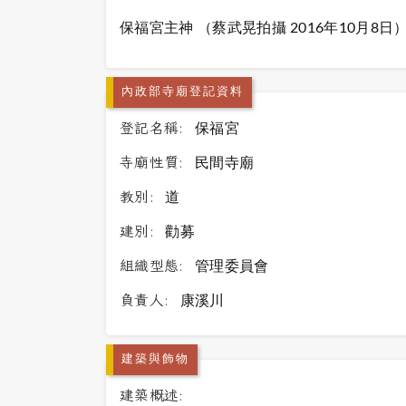
保福宮主神
（蔡武晃拍攝 2016年10月8日
內政部寺廟登記資料
登記名稱:
保福宮
寺廟性質:
民間寺廟
教別:
道
建別:
勸募
組織型態:
管理委員會
負責人:
康溪川
建築與飾物
建築概述: