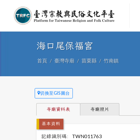
海口尾保福宮
首頁
臺灣寺廟
苗栗縣
竹南鎮
切換至GIS圖台
寺廟資料表
寺廟照片
基本資料
記錄識別碼:
TWN011763