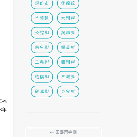
頭份市
後龍鎮
卓蘭鎮
大湖鄉
公館鄉
銅鑼鄉
南庄鄉
頭屋鄉
三義鄉
西湖鄉
造橋鄉
三灣鄉
獅潭鄉
泰安鄉
庄福
3年
← 回臺灣寺廟