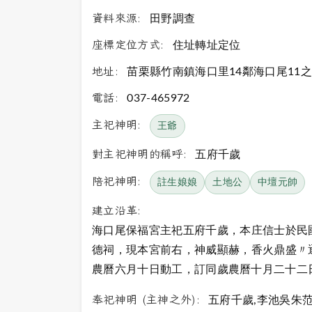
資料來源:
田野調查
座標定位方式:
住址轉址定位
地址:
苗栗縣竹南鎮海口里14鄰海口尾11之
電話:
037-465972
主祀神明:
王爺
對主祀神明的稱呼:
五府千歲
陪祀神明:
註生娘娘
土地公
中壇元帥
建立沿革:
海口尾保福宮主祀五府千歲，本庄信士於民
德祠，現本宮前右，神威顯赫，香火鼎盛〃
農曆六月十日動工，訂同歲農曆十月二十二
奉祀神明 (主神之外):
五府千歲,李池吳朱