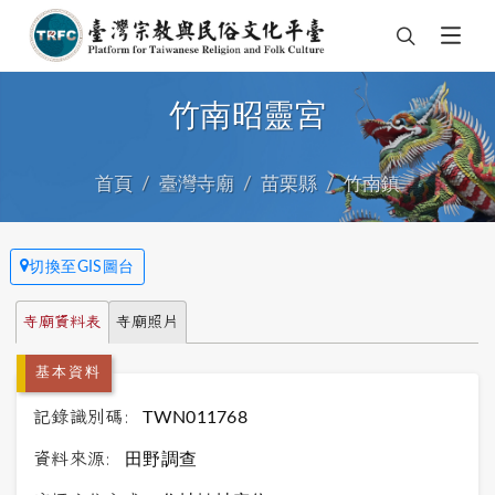
竹南昭靈宮
首頁
臺灣寺廟
苗栗縣
竹南鎮
切換至GIS圖台
寺廟資料表
寺廟照片
基本資料
記錄識別碼:
TWN011768
資料來源:
田野調查