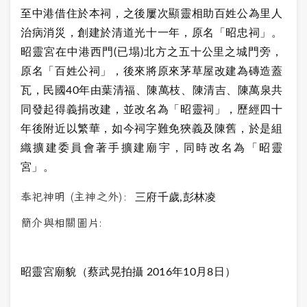
至中港借住於本祠，之後屢次顯靈相助百姓公為里人
治病消災，創建於清道光十一年，原名「昭忠祠」。
昭靈宮在中港西門(已塌)北方之五十公里之城門旁，
原名「百姓公祠」，後來將原來茅草屋改建為磚造蓋
瓦，民國40年由葉清福、陳萬枝、陳清吉、陳萬泉共
同發起得義捐改建，並改名為「昭靈祠」，歷經四十
年後附近以繁華，如今祠字難免狹義及陳舊，於是組
織擴建委員會著手擴建廟宇，同時改名為「昭靈
宮」。
奉祀神明 (主神之外):
三府千歲,彭林凌
簡介與相關圖片:
昭靈宮廟貌（蔡武
晃拍攝 2016年10月8日）