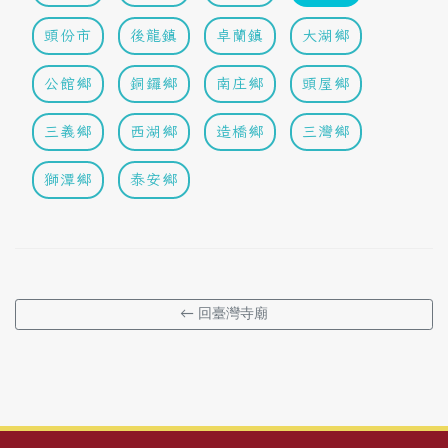
頭份市
後龍鎮
卓蘭鎮
大湖鄉
公館鄉
銅鑼鄉
南庄鄉
頭屋鄉
三義鄉
西湖鄉
造橋鄉
三灣鄉
獅潭鄉
泰安鄉
← 回臺灣寺廟