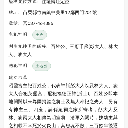
座標定位方式:
住址轉址定位
地址:
苗栗縣竹南鎮中美里12鄰西門201號
電話:
宮037-464386
主祀神明:
王爺
對主祀神明的稱呼:
百姓公、三府千歲(彭大人、林大
人、凌大人
陪祀神明:
土地公
建立沿革:
昭靈宮主祀百姓公，代表神祗彭大人以及林大人、凌
大人合祀英靈宮，配祀福德正神(后土)。百姓公即本
地開闢以來為國捐軀之將士及無人奉祀之先人，另有
有神主三、四座，諒係絕祠之家所寄者，彭大人及
林、凌兩大人相傳為明室將，清軍入關時，扶幼主與
之相載不幸死於火炎山，其忠魂不散，三百餘年後逐