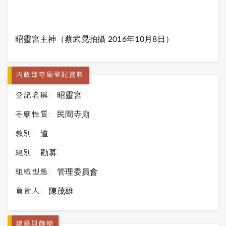
昭靈宮主神（蔡武晃拍攝 2016年10月8日）
內政部寺廟登記資料
登記名稱:
昭靈宮
寺廟性質:
民間寺廟
教別:
道
建別:
勸募
組織型態:
管理委員會
負責人:
陳茂雄
建築與飾物