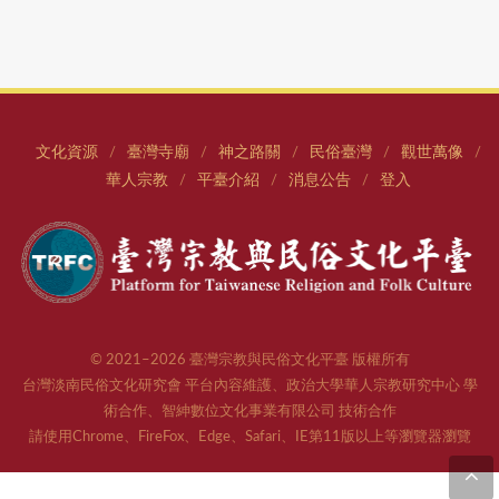
文化資源
臺灣寺廟
神之路關
民俗臺灣
觀世萬像
/
/
/
/
/
華人宗教
平臺介紹
消息公告
登入
/
/
/
© 2021–2026 臺灣宗教與民俗文化平臺 版權所有
台灣淡南民俗文化研究會 平台內容維護、政治大學華人宗教研究中心 學
術合作、智紳數位文化事業有限公司 技術合作
請使用Chrome、FireFox、Edge、Safari、IE第11版以上等瀏覽器瀏覽