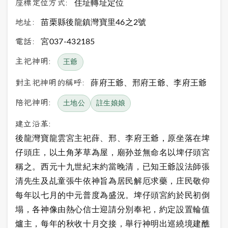
座標定位方式:
住址轉址定位
地址:
苗栗縣後龍鎮灣寶里46之2號
電話:
宮037-432185
主祀神明:
王爺
對主祀神明的稱呼:
薛府王爺、邢府王爺、李府王爺
陪祀神明:
土地公
註生娘娘
建立沿革:
後龍灣寶龍雲宮主祀薛、邢、李府王爺，原坐落在埤
仔頭庄，以土角茅草為屋，廟孙並無命名以埤仔頭宮
稱之。西元十九世紀末約當晚清，已知王爺設法師張
清先生及乩童張牛依神旨為居民解厄求藥，庄民敬仰
每年以七月的中元普度為盛況。埤仔頭宮約於民初倒
塌，各神像由熱心信士迎請分別奉祀，約定設置輪值
爐主，每年的秋收十月交接，舉行神明出巡繞境建醮