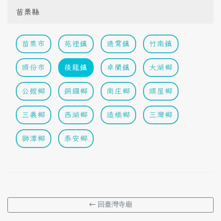
苗栗縣
苗栗市
苑裡鎮
通霄鎮
竹南鎮
頭份市
後龍鎮
卓蘭鎮
大湖鄉
公館鄉
銅鑼鄉
南庄鄉
頭屋鄉
三義鄉
西湖鄉
造橋鄉
三灣鄉
獅潭鄉
泰安鄉
← 回臺灣寺廟