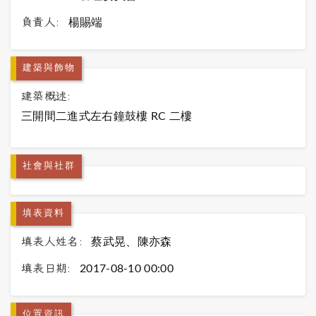
負責人:
楊賜端
建築與飾物
建築概述:
三開間二進式左右鐘鼓樓 RC 二樓
社會與社群
填表資料
填表人姓名:
蔡武晃、陳亦森
填表日期:
2017-08-10 00:00
位置資訊