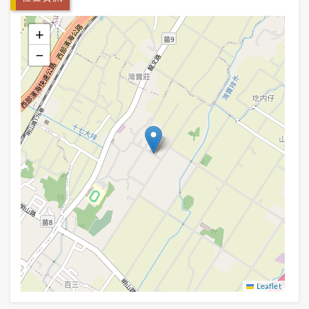
+
−
Leaflet