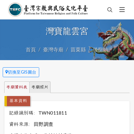
灣寶龍雲宮
首頁
臺灣寺廟
苗栗縣
後龍鎮
切換至GIS圖台
寺廟資料表
寺廟照片
基本資料
記錄識別碼:
TWN011811
資料來源:
田野調查