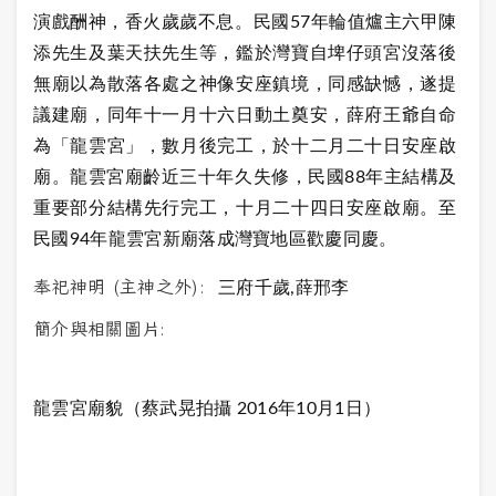
演戲酬神，香火歲歲不息。民國57年輪值爐主六甲陳
添先生及葉天扶先生等，鑑於灣寶自埤仔頭宮沒落後
無廟以為散落各處之神像安座鎮境，同感缺憾，遂提
議建廟，同年十一月十六日動土奠安，薛府王爺自命
為「龍雲宮」，數月後完工，於十二月二十日安座啟
廟。龍雲宮廟齡近三十年久失修，民國88年主結構及
重要部分結構先行完工，十月二十四日安座啟廟。至
民國94年龍雲宮新廟落成灣寶地區歡慶同慶。
奉祀神明 (主神之外):
三府千歲,薛邢李
簡介與相關圖片:
龍雲宮廟貌（蔡武晃拍攝 2016年10月1日）