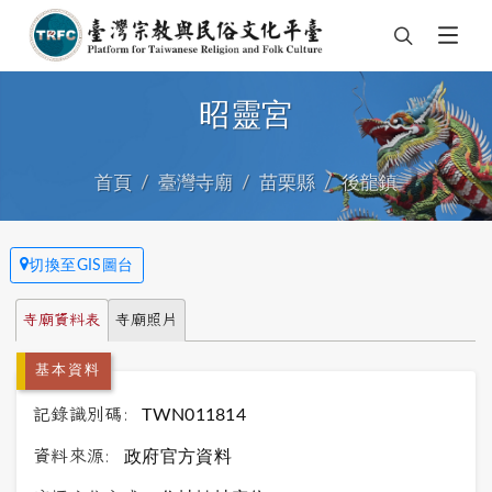
昭靈宮
首頁
臺灣寺廟
苗栗縣
後龍鎮
切換至GIS圖台
寺廟資料表
寺廟照片
基本資料
記錄識別碼:
TWN011814
資料來源:
政府官方資料