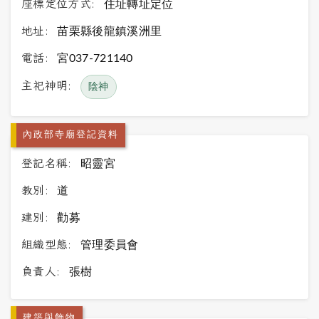
座標定位方式:
住址轉址定位
地址:
苗栗縣後龍鎮溪洲里
電話:
宮037-721140
主祀神明:
陰神
內政部寺廟登記資料
登記名稱:
昭靈宮
教別:
道
建別:
勸募
組織型態:
管理委員會
負責人:
張樹
建築與飾物