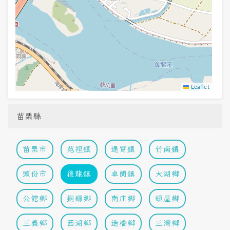
Leaflet
苗栗縣
苗栗市
苑裡鎮
通霄鎮
竹南鎮
頭份市
後龍鎮
卓蘭鎮
大湖鄉
公館鄉
銅鑼鄉
南庄鄉
頭屋鄉
三義鄉
西湖鄉
造橋鄉
三灣鄉