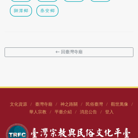
獅潭鄉
泰安鄉
← 回臺灣寺廟
文化資源
臺灣寺廟
神之路關
民俗臺灣
觀世萬像
/
/
/
/
/
華人宗教
平臺介紹
消息公告
登入
/
/
/