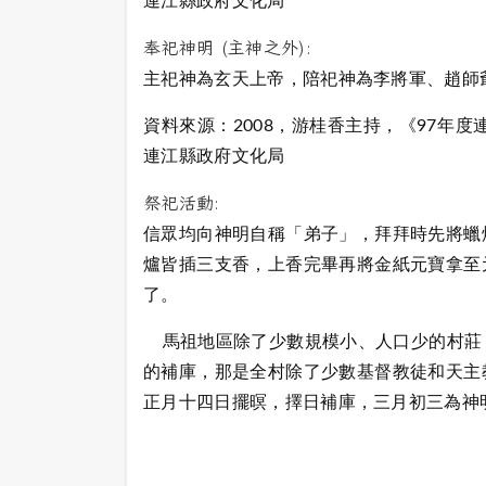
連江縣政府文化局
奉祀神明 (主神之外):
主祀神為玄天上帝，陪祀神為李將軍、趙師
資料來源：2008，游桂香主持，《97年
連江縣政府文化局
祭祀活動:
信眾均向神明自稱「弟子」，拜拜時先將蠟
爐皆插三支香，上香完畢再將金紙元寶拿至
了。
馬祖地區除了少數規模小、人口少的村莊
的補庫，那是全村除了少數基督教徒和天主
正月十四日擺暝，擇日補庫，三月初三為神