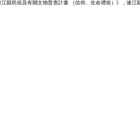
度連江縣民俗及有關文物普查計畫 （信仰、生命禮俗）》，連江