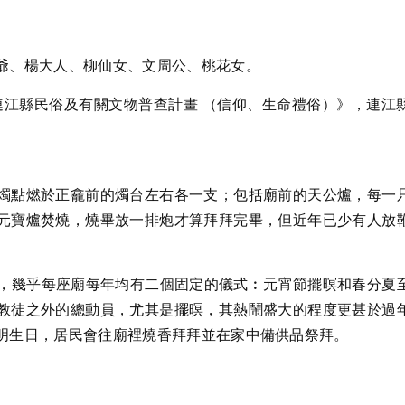
爺、楊大人、柳仙女、文周公、桃花女。
度連江縣民俗及有關文物普查計畫 （信仰、生命禮俗）》，連江
燭點燃於正龕前的燭台左右各一支；包括廟前的天公爐，每一
元寶爐焚燒，燒畢放一排炮才算拜拜完畢，但近年已少有人放
，幾乎每座廟每年均有二個固定的儀式︰元宵節擺暝和春分夏
教徒之外的總動員，尤其是擺暝，其熱鬧盛大的程度更甚於過
明生日，居民會往廟裡燒香拜拜並在家中備供品祭拜。