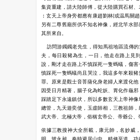
集資重建，請大陸師傅，從大陸購買石材、
︰玄天上帝身旁都應有康趙劉林(或温馬關趙
另有二尊舊廟所供不知名神像，經北竿水部
其所來自。
訪問游鐲鐲老先生，得知馬祖地區流傳的
夫，每日殺豬為生，一日，他走在路上見
說，剛才走在路上不慎踩死一隻螞蟻，傷害
慎踩死一隻螞蟻尚且哭泣，我這多年來殺豬
罪。原來是觀士音菩薩化身老婦人來渡化他
因受日月精著，腸子化為蛇妖、胃化作龜邪
踩踏足下永遠鎮伏，所以多數玄天上帝神像
總管，九天遊奕使，玉虛師相，三教祖師，
武大帝、北極大帝，俗稱玄帝公、帝爺公、
依據三教搜神大全所載，康元帥，名妙威
明，號永昶，秦時避居山中，精修至道，功