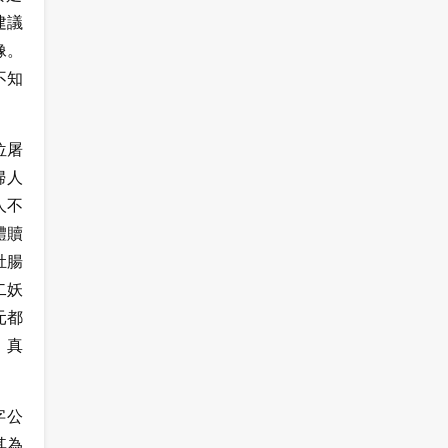
建議
像。
不知
位屠
婦人
人不
體贖
肚腸
二妖
元都
、真
字公
其為