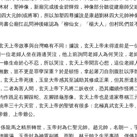
木材，塑神像，新廟完成後金碧輝煌，神像部分聽從建廟師父
)四大元帥(或將軍)，所以加塑四尊據說是康趙劉林四大元帥神
尚書公廟扛乩問神後確認為「柳仙女」「楊大人」但村民們並
玄天上帝故事與台灣略有不同︰據說，玄天上帝未得道前是一
到一位老婦人坐在路邊哭泣，他上前詢問老婦人為何哭泣，老
一條生命於心不忍，所以哭泣，玄天上帝聞言心想，這位老婦
無數，豈不更是罪孽深重？於是頓悟，拿起屠刀自剖腹肚以淨
，玄天上帝死後，玉皇大帝感其至誠助其修成正果，但其所遺
，二者為害人間，玄天上帝下凡將二妖收伏，恐其繼續作怪將
均作跣足右腳踩蛇、左腳踏龜形像。玄天上帝也是道家尊稱三
統率三十六天官，玄天上帝的聖號有很多：北極真武玄天上帝
帝爺、上帝爺公。
，係龍馬之精所轉世，玉帝封為仁聖元帥。趙元帥，名朗一，
德圓滿，玉帝封為神霄副將。而劉、林元帥之生平事蹟，僅傳