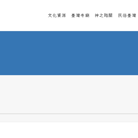
文化資源
臺灣寺廟
神之路關
民俗臺灣