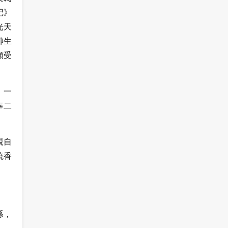
记》
光天
帥生
頗受
》一
奉二
親自
燒香
縣，