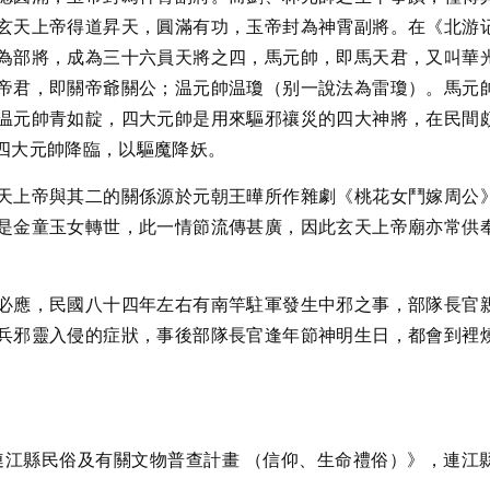
玄天上帝得道昇天，圓滿有功，玉帝封為神霄副將。在《北游
為部將，成為三十六員天將之四，馬元帥，即馬天君，又叫華
帝君，即關帝爺關公；温元帥温瓊（别一說法為雷瓊）。馬元
温元帥青如靛，四大元帥是用來驅邪禳災的四大神將，在民間
四大元帥降臨，以驅魔降妖。
天上帝與其二的關係源於元朝王曄所作雜劇《桃花女鬥嫁周公
是金童玉女轉世，此一情節流傳甚廣，因此玄天上帝廟亦常供
必應，民國八十四年左右有南竿駐軍發生中邪之事，部隊長官
兵邪靈入侵的症狀，事後部隊長官逢年節神明生日，都會到裡
度連江縣民俗及有關文物普查計畫 （信仰、生命禮俗）》，連江