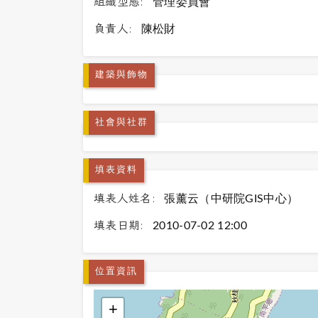
組織型態:
管理委員會
負責人:
陳松財
建築與飾物
社會與社群
填表資料
填表人姓名:
張薰云（中研院GIS中心）
填表日期:
2010-07-02 12:00
位置資訊
+