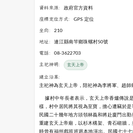
資料來源:
政府官方資料
座標定位方式:
GPS 定位
坐向:
210
地址:
連江縣南竿鄉珠螺村50號
電話:
08-3622703
主祀神明:
玄天上帝
建立沿革:
主祀神為玄天上帝，陪祀神為李將軍、趙師
據村中年長者表示，玄天上帝香爐傳說是
樣，村中居民將其視為至寶，擔心遭竊於是
民國二十幾年地方頭領林義和將赴廈門出勤
重建玄天上帝廟，以杉木構架、青石砌牆，
時曾有福州戲班巡迴本地演出。民國七十七