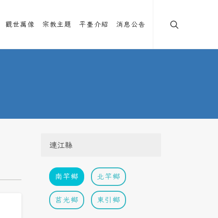
觀世萬像
宗教主題
平臺介紹
消息公告
連江縣
南竿鄉
北竿鄉
莒光鄉
東引鄉