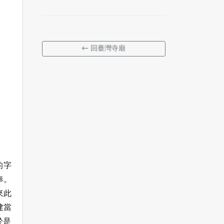
← 回臺灣寺廟
的字
奉。
來此
建當
於是