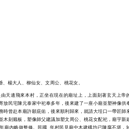
爺、楊大人、柳仙女、文周公、桃花女。
由天邊飛來本村，正坐在現在的廟址上，上面刻著玄天上帝
寄放民宅陳元泰家中祀奉多年，後來建了一座小廟並塑神像供
務時曾赴本廟許願庇佑，後來順利歸來，就請大埕口一帶匠師
並木刻籤板，塑像師父建議加塑文周公、桃花女配祀，廟宇新
年廟內略做整修。民國 年村民見廟中木建構均已陳腐不堪，