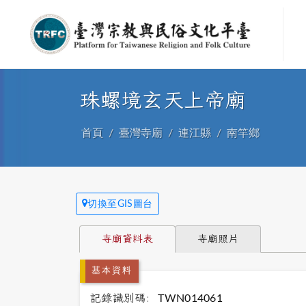
珠螺境玄天上帝廟
首頁
臺灣寺廟
連江縣
南竿鄉
切換至GIS圖台
寺廟資料表
寺廟照片
基本資料
記錄識別碼:
TWN014061