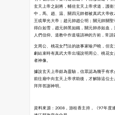
玄天上帝之副將，輔佐玄天上帝求道，護衛
中，馬、趙、温、關四元帥都被真武大帝收
王或華光大帝；趙元帥趙公明；關元帥關聖
得白如雪，趙元帥黑如鐵，關元帥赤如血，
人們信仰。道教中作道場請神的方術，常請
文周公、桃花女鬥法的故事家喻戶曉，但玄
劇結束時有真武大帝出場說明周公、桃花女
者神像。
據說玄天上帝頗為靈驗，信眾認為幾乎有求
前往廟中向玄天上帝求助後，才解除這位士
拜拜答謝神明。
資料來源：2008，游桂香主持，《97年