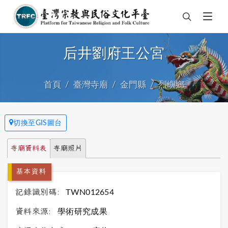
后井劉府王公宮
首頁
臺灣寺廟
金門縣
烈嶼鄉
切換至GIS圖台
寺廟資料表
寺廟照片
基本資料
記錄識別碼:
TWN012654
資料來源:
學術研究成果