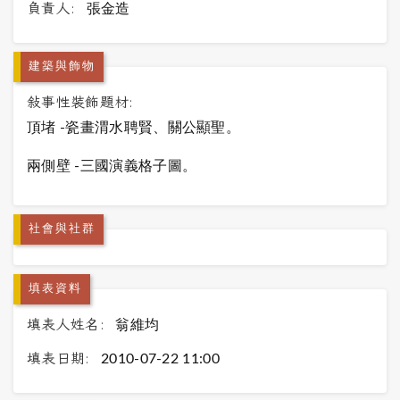
負責人:
張金造
建築與飾物
敍事性裝飾題材:
頂堵 -瓷畫渭水聘賢、關公顯聖。
兩側壁 -三國演義格子圖。
社會與社群
填表資料
填表人姓名:
翁維均
填表日期:
2010-07-22 11:00