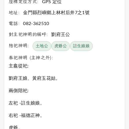
座標定位方式:
GPS 定位
地址:
金門縣烈嶼鄉上林村后井7之1號
電話:
082-362510
對主祀神明的稱呼:
劉府王公
陪祀神明:
土地公
虎爺公
註生娘娘
奉祀神明 (主神之外):
主龕從祀:
劉府王娘、黃府玉花姑。
兩側陪祀:
左祀 -註生娘娘。
右祀 -福德正神。
虎爺。