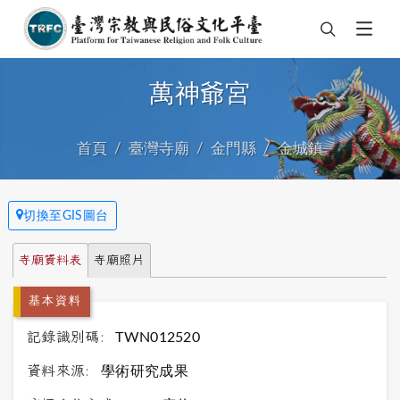
萬神爺宮
首頁
臺灣寺廟
金門縣
金城鎮
切換至GIS圖台
寺廟資料表
寺廟照片
基本資料
記錄識別碼:
TWN012520
資料來源:
學術研究成果