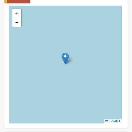
+
−
Leaflet