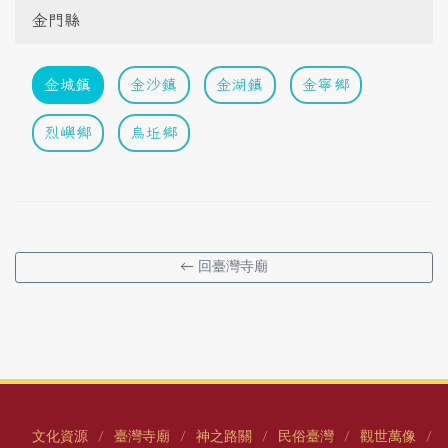
金門縣
金城鎮
金沙鎮
金湖鎮
金寧鄉
烈嶼鄉
烏坵鄉
← 回臺灣寺廟
文化資源
臺灣寺廟
神之路關
民俗臺灣
觀世萬像
/
/
/
/
/