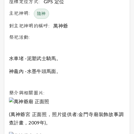
座標定位方式:
GPS 定位
主祀神明:
陰神
對主祀神明的稱呼:
萬神爺
祭祀活動:
水車堵 -泥塑武士騎馬。
神龕內 -水墨牛頭馬面。
簡介與相關圖片:
(萬神爺宮 正面照，照片提供者:金門寺廟裝飾故事調
查計畫，2009年)。