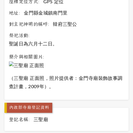
座標定位方式:
GPS 定位
地址:
金門縣金城鎮南門里
對主祀神明的稱呼:
韓府三聖公
祭祀活動:
聖誕日為六月十二日。
簡介與相關圖片:
（三聖廟 正面照，照片提供者：金門寺廟裝飾故事調
查計畫，2009年）。
內政部寺廟登記資料
登記名稱:
三聖廟