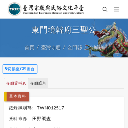
東門境韓府三聖公
首頁
臺灣寺廟
金門縣
金城鎮
切換至GIS圖台
寺廟資料表
寺廟照片
基本資料
記錄識別碼:
TWN012517
資料來源:
田野調查