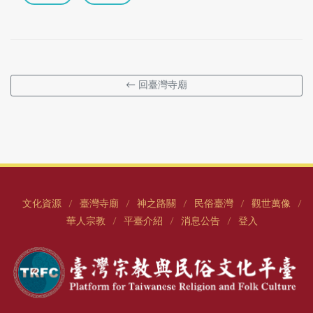
← 回臺灣寺廟
文化資源
臺灣寺廟
神之路關
民俗臺灣
觀世萬像
/
/
/
/
/
華人宗教
平臺介紹
消息公告
登入
/
/
/