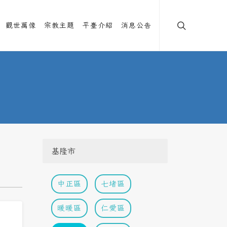
觀世萬像
宗教主題
平臺介紹
消息公告
基隆市
中正區
七堵區
暖暖區
仁愛區