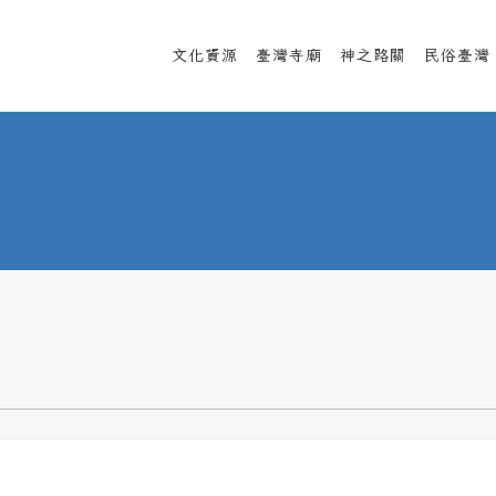
文化資源
臺灣寺廟
神之路關
民俗臺灣