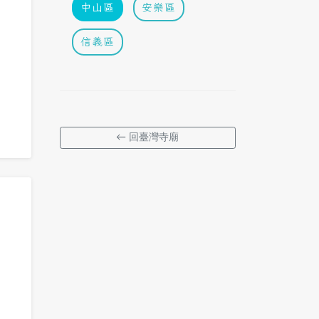
中山區
安樂區
信義區
← 回臺灣寺廟