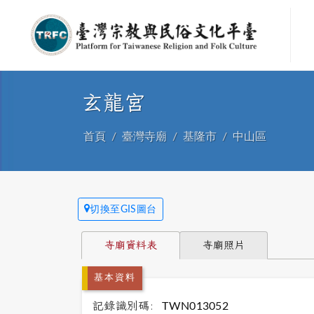
玄龍宮
首頁
臺灣寺廟
基隆市
中山區
切換至GIS圖台
寺廟資料表
寺廟照片
基本資料
記錄識別碼:
TWN013052