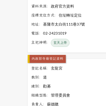
資料來源:
政府官方資料
座標定位方式:
住址轉址定位
地址:
基隆市太白街111巷37號
電話:
02-24231019
主祀神明:
玄天上帝
內政部寺廟登記資料
登記名稱:
玄龍宮
教別:
道
建別:
勸募
組織型態:
管理委員會
負責人:
蘇德聰