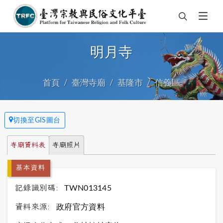
明月寺
首頁
臺灣寺廟
基隆市
信義區
切換至GIS圖台
寺廟資料表
寺廟照片
基本資料
記錄識別碼:
TWN013145
資料來源:
政府官方資料