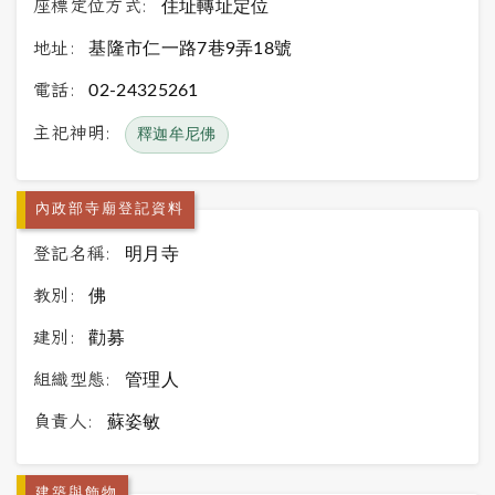
座標定位方式:
住址轉址定位
地址:
基隆市仁一路7巷9弄18號
電話:
02-24325261
主祀神明:
釋迦牟尼佛
內政部寺廟登記資料
登記名稱:
明月寺
教別:
佛
建別:
勸募
組織型態:
管理人
負責人:
蘇姿敏
建築與飾物