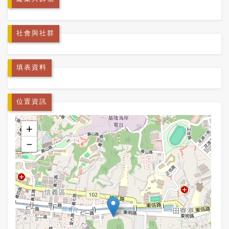
社會與社群
填表資料
位置資訊
+
−