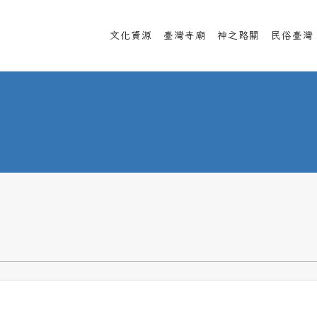
文化資源
臺灣寺廟
神之路關
民俗臺灣