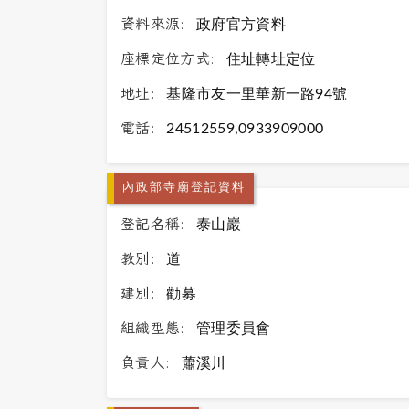
資料來源:
政府官方資料
座標定位方式:
住址轉址定位
地址:
基隆市友一里華新一路94號
電話:
24512559,0933909000
內政部寺廟登記資料
登記名稱:
泰山巖
教別:
道
建別:
勸募
組織型態:
管理委員會
負責人:
蕭溪川