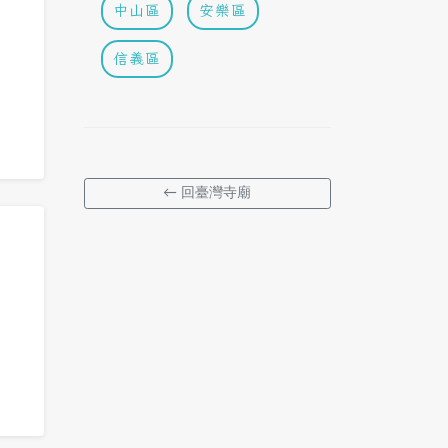
中山區
安樂區
信義區
← 回臺灣寺廟