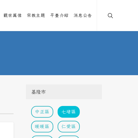
觀世萬像
宗教主題
平臺介紹
消息公告
基隆市
中正區
七堵區
暖暖區
仁愛區