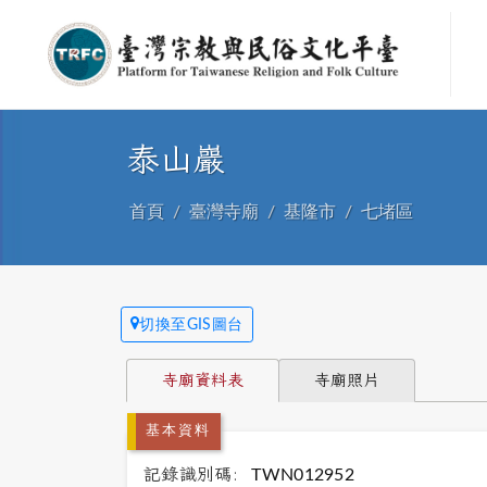
泰山巖
首頁
臺灣寺廟
基隆市
七堵區
切換至GIS圖台
寺廟資料表
寺廟照片
基本資料
記錄識別碼:
TWN012952