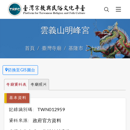
雲義山明峰宮
首頁
臺灣寺廟
基隆市
七堵區
切換至GIS圖台
寺廟資料表
寺廟照片
基本資料
記錄識別碼:
TWN012959
資料來源:
政府官方資料