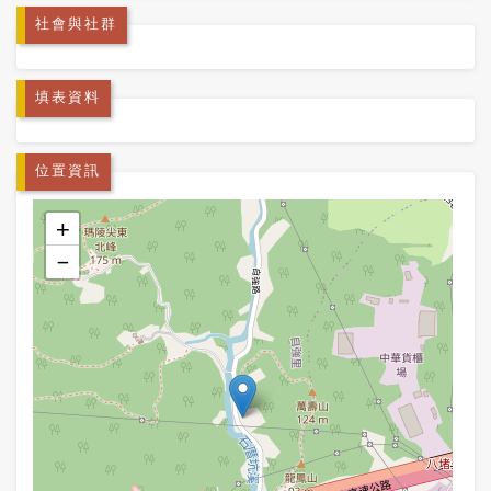
社會與社群
填表資料
位置資訊
+
−