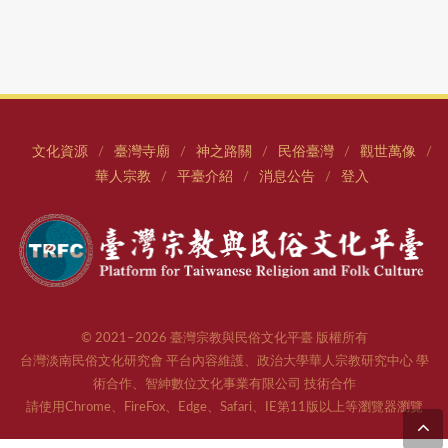
文化資源
臺灣寺廟
神之路關
民俗臺灣
觀世萬像
/
/
/
/
/
華人宗教
平臺介紹
消息公告
登入
/
/
/
© 2021–2026 臺灣宗教與民俗文化平臺 版權所有
台灣淡南民俗文化研究會 平台內容維護、政治大學華人宗教研究中心 學
術合作、智紳數位文化事業有限公司 技術合作
請使用Chrome、FireFox、Edge、Safari、IE第11版以上等瀏覽器瀏覽