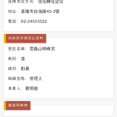
座標定位方式:
住址轉址定位
地址:
基隆市自強路45-2號
電話:
02-24555522
內政部寺廟登記資料
登記名稱:
雲義山明峰宮
教別:
道
建別:
勸募
組織型態:
管理人
負責人:
蔡明德
建築與飾物