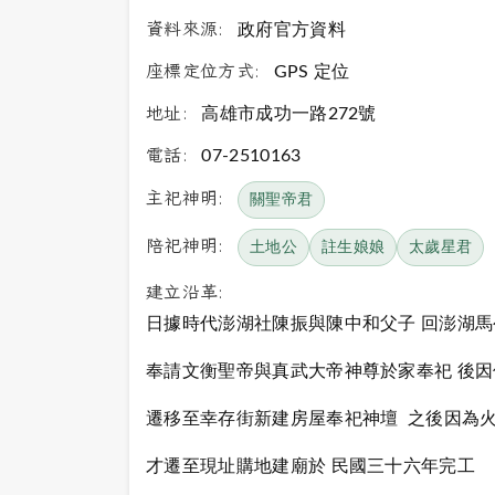
資料來源:
政府官方資料
座標定位方式:
GPS 定位
地址:
高雄市成功一路272號
電話:
07-2510163
主祀神明:
關聖帝君
陪祀神明:
土地公
註生娘娘
太歲星君
建立沿革:
日據時代澎湖社陳振與陳中和父子 回澎湖
奉請文衡聖帝與真武大帝神尊於家奉祀 後
遷移至幸存街新建房屋奉祀神壇 之後因為
才遷至現址購地建廟於 民國三十六年完工