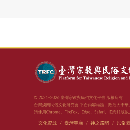
© 2021–2026 臺灣宗教與民俗文化平臺 版權所有
台灣淡南民俗文化研究會 平台內容維護、政治大學華
請使用Chrome、FireFox、Edge、Safari、IE第1
文化資源
臺灣寺廟
神之路關
民俗
/
/
/