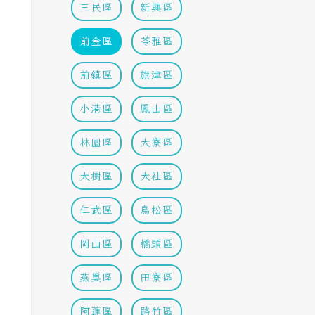
三民區
新興區
前金區
苓雅區
前鎮區
旗津區
小港區
鳳山區
林園區
大寮區
大樹區
大社區
仁武區
鳥松區
岡山區
橋頭區
燕巢區
田寮區
阿蓮區
路竹區