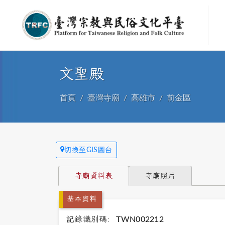
文聖殿
首頁
臺灣寺廟
高雄市
前金區
切換至GIS圖台
寺廟資料表
寺廟照片
基本資料
記錄識別碼:
TWN002212