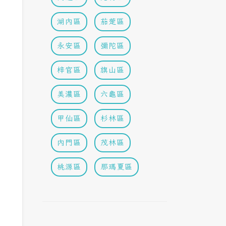
湖內區
茄萣區
永安區
彌陀區
梓官區
旗山區
美濃區
六龜區
甲仙區
杉林區
內門區
茂林區
桃源區
那瑪夏區