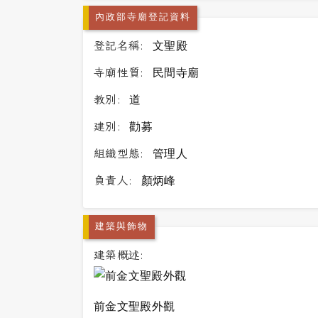
內政部寺廟登記資料
登記名稱:
文聖殿
寺廟性質:
民間寺廟
教別:
道
建別:
勸募
組織型態:
管理人
負責人:
顏炳峰
建築與飾物
建築概述:
前金文聖殿外觀