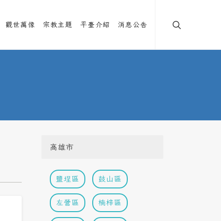
觀世萬像
宗教主題
平臺介紹
消息公告
高雄市
鹽埕區
鼓山區
左營區
楠梓區