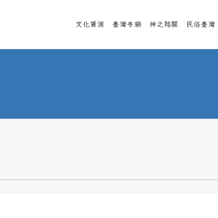
文化資源
臺灣寺廟
神之路關
民俗臺灣