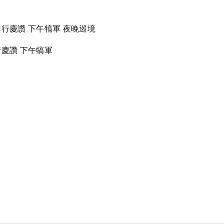
行慶讚 下午犒軍 夜晚巡境
慶讚 下午犒軍