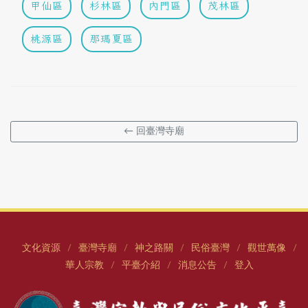
甲仙區
杉林區
內門區
茂林區
桃源區
那瑪夏區
← 回臺灣寺廟
文化資源
臺灣寺廟
神之路關
民俗臺灣
觀世萬像
/
/
/
/
/
華人宗教
平臺介紹
消息公告
登入
/
/
/