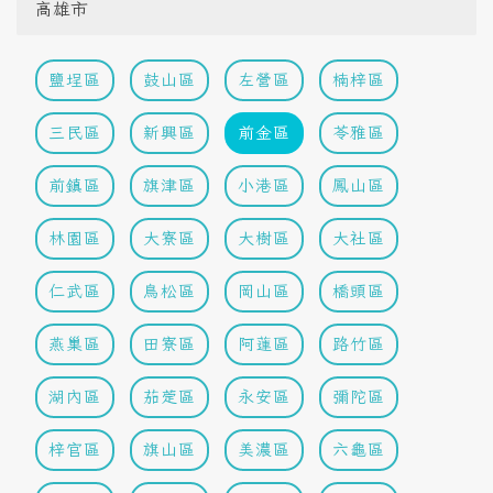
高雄市
鹽埕區
鼓山區
左營區
楠梓區
三民區
新興區
前金區
苓雅區
前鎮區
旗津區
小港區
鳳山區
林園區
大寮區
大樹區
大社區
仁武區
鳥松區
岡山區
橋頭區
燕巢區
田寮區
阿蓮區
路竹區
湖內區
茄萣區
永安區
彌陀區
梓官區
旗山區
美濃區
六龜區