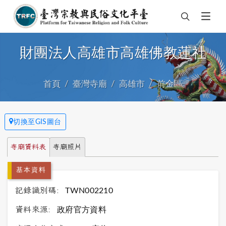
財團法人高雄市高雄佛教蓮社
首頁
臺灣寺廟
高雄市
前金區
切換至GIS圖台
寺廟資料表
寺廟照片
基本資料
記錄識別碼:
TWN002210
資料來源:
政府官方資料