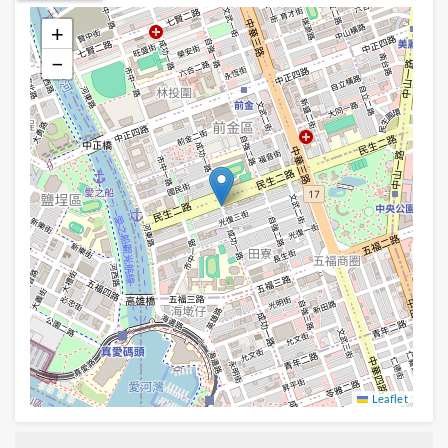
+
−
Leaflet