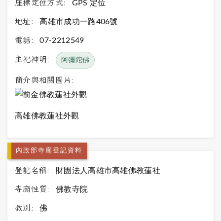
座標定位方式:
GPS 定位
地址:
高雄市成功一路406號
電話:
07-2212549
主祀神明:
阿彌陀佛
簡介與相關圖片:
高雄佛教蓮社外觀
內政部寺廟登記資料
登記名稱:
財團法人高雄市高雄佛教蓮社
寺廟性質:
佛教寺院
教別:
佛