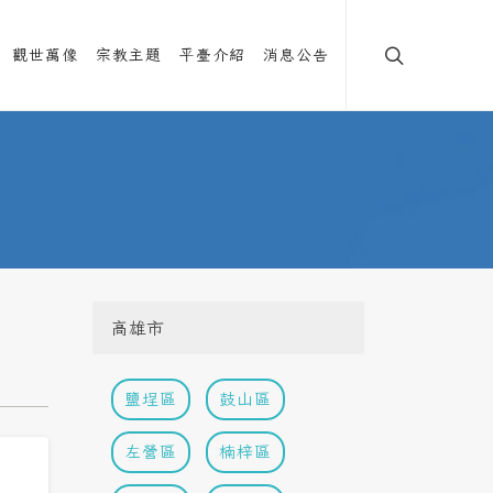
觀世萬像
宗教主題
平臺介紹
消息公告
高雄市
鹽埕區
鼓山區
左營區
楠梓區