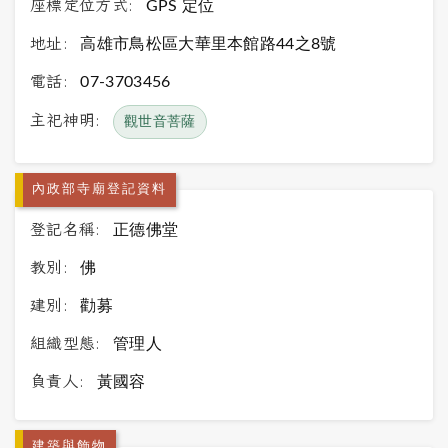
座標定位方式:
GPS 定位
地址:
高雄市鳥松區大華里本館路44之8號
電話:
07-3703456
主祀神明:
觀世音菩薩
內政部寺廟登記資料
登記名稱:
正德佛堂
教別:
佛
建別:
勸募
組織型態:
管理人
負責人:
黃國容
建築與飾物