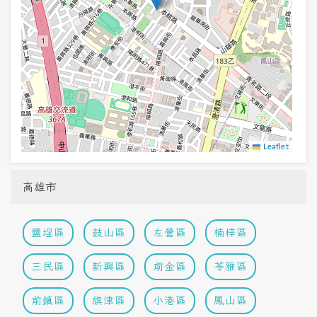
Leaflet
高雄市
鹽埕區
鼓山區
左營區
楠梓區
三民區
新興區
前金區
苓雅區
前鎮區
旗津區
小港區
鳳山區