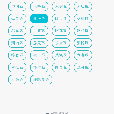
林園區
大寮區
大樹區
大社區
仁武區
鳥松區
岡山區
橋頭區
燕巢區
田寮區
阿蓮區
路竹區
湖內區
茄萣區
永安區
彌陀區
梓官區
旗山區
美濃區
六龜區
甲仙區
杉林區
內門區
茂林區
桃源區
那瑪夏區
← 回臺灣寺廟