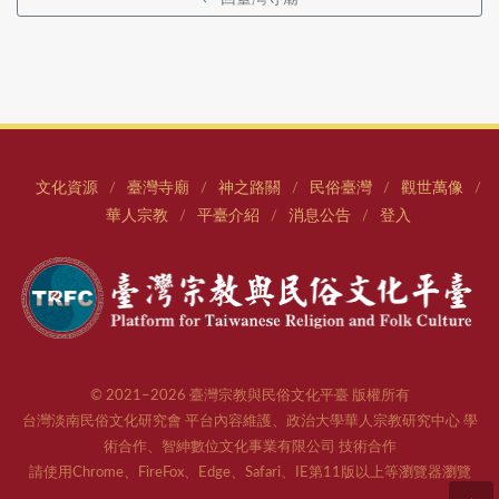
文化資源
臺灣寺廟
神之路關
民俗臺灣
觀世萬像
/
/
/
/
/
華人宗教
平臺介紹
消息公告
登入
/
/
/
© 2021–2026 臺灣宗教與民俗文化平臺 版權所有
台灣淡南民俗文化研究會 平台內容維護、政治大學華人宗教研究中心 學
術合作、智紳數位文化事業有限公司 技術合作
請使用Chrome、FireFox、Edge、Safari、IE第11版以上等瀏覽器瀏覽