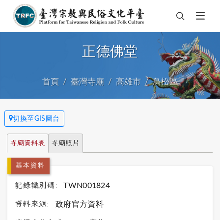
正德佛堂
首頁
臺灣寺廟
高雄市
鳥松區
切換至GIS圖台
寺廟資料表
寺廟照片
基本資料
記錄識別碼:
TWN001824
資料來源:
政府官方資料