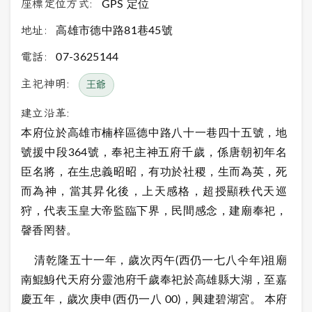
座標定位方式:
GPS 定位
地址:
高雄市德中路81巷45號
電話:
07-3625144
主祀神明:
王爺
建立沿革:
本府位於高雄市楠梓區德中路八十一巷四十五號，地
號援中段364號，奉祀主神五府千歲，係唐朝初年名
臣名將，在生忠義昭昭，有功於社稷，生而為英，死
而為神，當其昇化後，上天感格，超授顯秩代天巡
狩，代表玉皇大帝監臨下界，民間感念，建廟奉祀，
韾香罔替。
清乾隆五十一年，歲次丙午(西仍一七八仐年)祖廟
南鯤鯓代天府分靈池府千歲奉祀於高雄縣大湖，至嘉
慶五年，歲次庚申(西仍一八 00)，興建碧湖宮。 本府