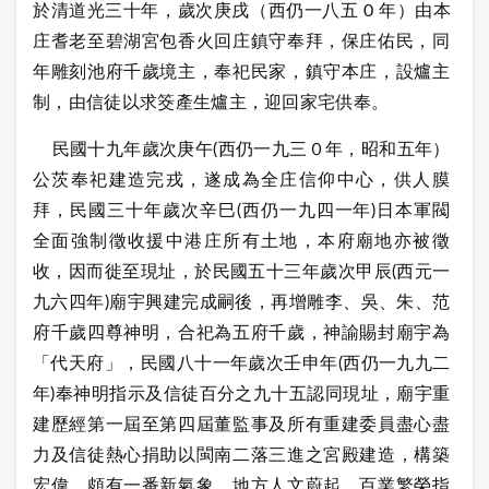
於清道光三十年，歲次庚戌（西仍一八五 0 年）由本
庄耆老至碧湖宮包香火回庄鎮守奉拜，保庄佑民，同
年雕刻池府千歲境主，奉祀民家，鎮守本庄，設爐主
制，由信徒以求筊產生爐主，迎回家宅供奉。
民國十九年歲次庚午(西仍一九三０年，昭和五年）
公茨奉祀建造完戎，遂成為全庄信仰中心，供人膜
拜，民國三十年歲次辛巳(西仍一九四一年)日本軍閥
全面強制徵收援中港庄所有土地，本府廟地亦被徵
收，因而徙至現址，於民國五十三年歲次甲辰(西元一
九六四年)廟宇興建完成嗣後，再增雕李、吳、朱、范
府千歲四尊神明，合祀為五府千歲，神諭賜封廟宇為
「代天府」，民國八十一年歲次壬申年(西仍一九九二
年)奉神明指示及信徒百分之九十五認同現址，廟宇重
建歷經第一屆至第四屆董監事及所有重建委員盡心盡
力及信徒熱心捐助以閩南二落三進之宮殿建造，構築
宏偉，頗有一番新氣象，地方人文蔚起，百業繁榮指