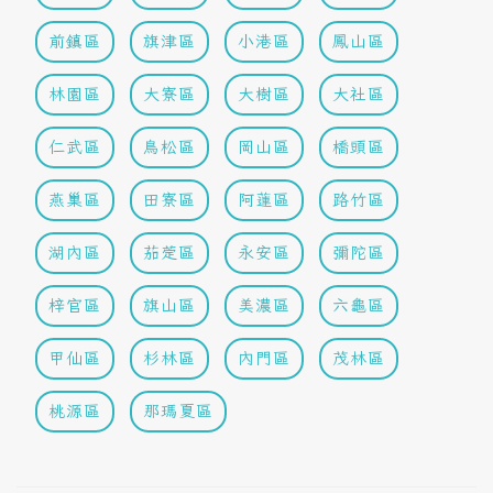
前鎮區
旗津區
小港區
鳳山區
林園區
大寮區
大樹區
大社區
仁武區
鳥松區
岡山區
橋頭區
燕巢區
田寮區
阿蓮區
路竹區
湖內區
茄萣區
永安區
彌陀區
梓官區
旗山區
美濃區
六龜區
甲仙區
杉林區
內門區
茂林區
桃源區
那瑪夏區