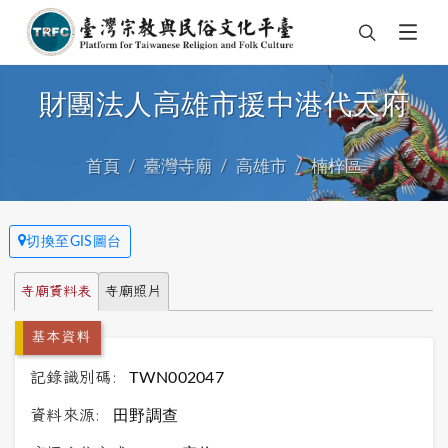
財團法人高雄市援中港代天府
首頁
臺灣寺廟
高雄市
楠梓區
切換至GIS圖台
寺廟資料表
寺廟照片
基本資料
記錄識別碼:
TWN002047
資料來源:
田野調查