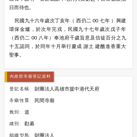
日而待也。
民國九十六年歲次丁亥年（ 西仍二 00 七年 ）興建
環保金爐，於次年完戎，民國九十七年歲次戊子年
（西仍二 00 八年）奉池府千歲旨意及信徒百分之九
十五認同，於同年十月舉行慶成 謝土 建醮進香重大
聖事。
內政部寺廟登記資料
登記名稱:
財團法人高雄市援中港代天府
寺廟性質:
民間寺廟
教別:
道
建別:
勸募
組織型態:
財團法人