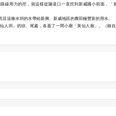
的路線用力的挖，就這樣從隧道口一直挖到新威國小前面，「
而且這條水圳的水帶給新興、新威地區的農田極豐富的用水。
仙人圳」的頭、尾處，各蓋了一間小廟「黃仙人廟」。（錄自