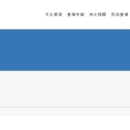
文化資源
臺灣寺廟
神之路關
民俗臺灣