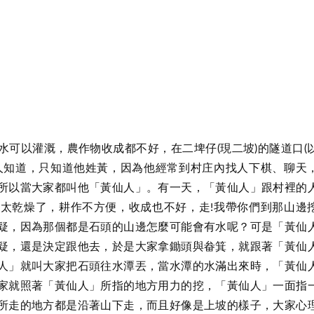
可以灌溉，農作物收成都不好，在二埤仔(現二坡)的隧道口(
人知道，只知道他姓黃，因為他經常到村庄內找人下棋、聊天
所以當大家都叫他「黃仙人」。有一天，「黃仙人」跟村裡的
太乾燥了，耕作不方便，收成也不好，走!我帶你們到那山邊
疑，因為那個都是石頭的山邊怎麼可能會有水呢？可是「黃仙
疑，還是決定跟他去，於是大家拿鋤頭與畚箕，就跟著「黃仙
人」就叫大家把石頭往水潭丟，當水潭的水滿出來時，「黃仙
家就照著「黃仙人」所指的地方用力的挖，「黃仙人」一面指
所走的地方都是沿著山下走，而且好像是上坡的樣子，大家心