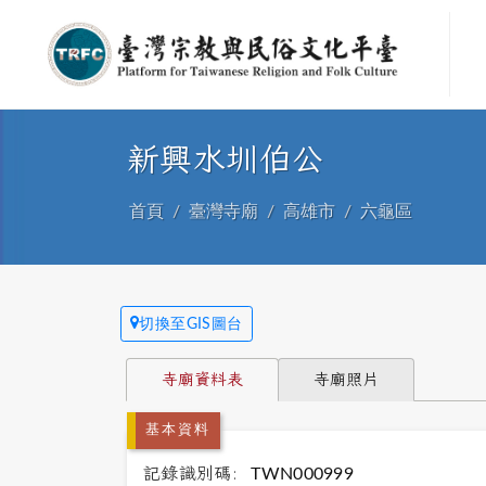
新興水圳伯公
首頁
臺灣寺廟
高雄市
六龜區
切換至GIS圖台
寺廟資料表
寺廟照片
基本資料
記錄識別碼:
TWN000999