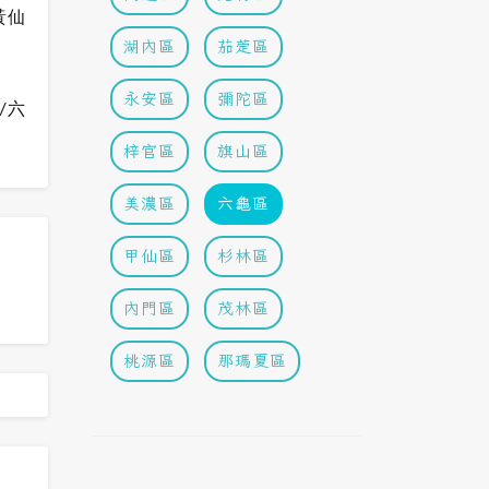
黃仙
湖內區
茄萣區
永安區
彌陀區
/六
梓官區
旗山區
美濃區
六龜區
甲仙區
杉林區
內門區
茂林區
桃源區
那瑪夏區