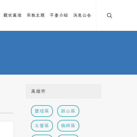
觀世萬像
宗教主題
平臺介紹
消息公告
高雄市
鹽埕區
鼓山區
左營區
楠梓區