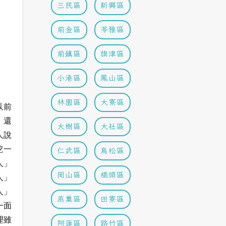
三民區
新興區
前金區
苓雅區
前鎮區
旗津區
小港區
鳳山區
林園區
大寮區
以前
，還
大樹區
大社區
人說
挖一
仁武區
鳥松區
人」
岡山區
橋頭區
人」
人」
燕巢區
田寮區
一面
理雖
阿蓮區
路竹區