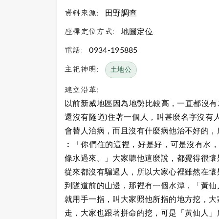
資料來源:
田野調查
座標定位方式:
地圖定位
電話:
0934-195885
主祀神明:
土地公
建立沿革:
以前新威地區因為地勢比較高，一直都沒有水
還沒有隧道)住著一個人，叫甚麼名字沒有
會替人治病，而且沒有什麼病他治不好的，
︰「你們住的這裡，好是好，可是沒有水，
條水過來。」大家聽他這麼說，都覺得很懷
從來都沒有騙過人，所以大家心裡雖然在懷
到隧道前的山邊，那裡有一個水潭，「黃仙
就用手一指，叫大家照他所指的地方挖，大
走，大家也跟著拼命的挖，可是「黃仙人」