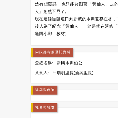
然有些疑惑，也只能緊跟著「黃仙人」走
人」忽然不見了。
現在這條從隧道口到新威的水圳還存在著，
後人為了紀念「黃仙人」，於是就在這條「
龜國小鄉土教材）
內政部寺廟登記資料
登記名稱:
新興水圳伯公
負責人:
邱瑞明里長(新興里長)
建築與飾物
社會與社群