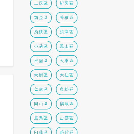
三民區
新興區
前金區
苓雅區
前鎮區
旗津區
小港區
鳳山區
林園區
大寮區
大樹區
大社區
仁武區
鳥松區
岡山區
橋頭區
燕巢區
田寮區
阿蓮區
路竹區