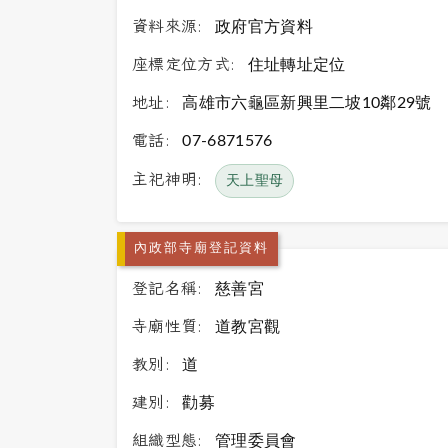
資料來源:
政府官方資料
座標定位方式:
住址轉址定位
地址:
高雄市六龜區新興里二坡10鄰29號
電話:
07-6871576
主祀神明:
天上聖母
內政部寺廟登記資料
登記名稱:
慈善宮
寺廟性質:
道教宮觀
教別:
道
建別:
勸募
組織型態:
管理委員會