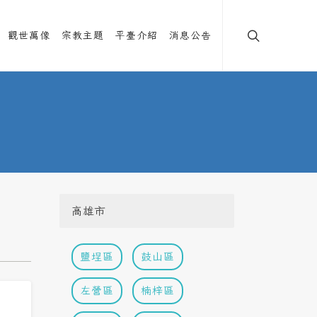
觀世萬像
宗教主題
平臺介紹
消息公告
高雄市
鹽埕區
鼓山區
左營區
楠梓區