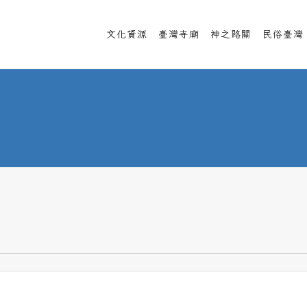
文化資源
臺灣寺廟
神之路關
民俗臺灣