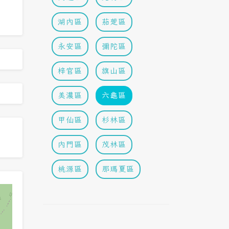
湖內區
茄萣區
永安區
彌陀區
梓官區
旗山區
美濃區
六龜區
甲仙區
杉林區
內門區
茂林區
桃源區
那瑪夏區