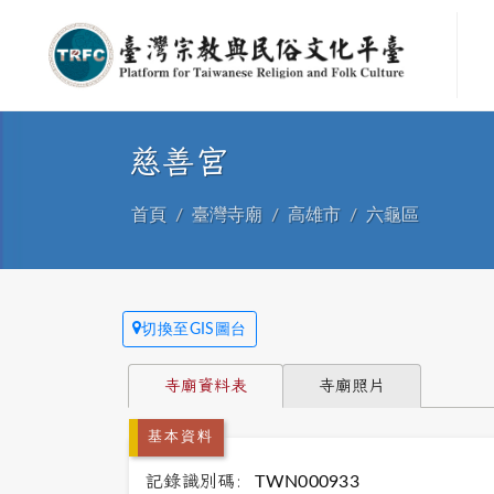
慈善宮
首頁
臺灣寺廟
高雄市
六龜區
切換至GIS圖台
寺廟資料表
寺廟照片
基本資料
記錄識別碼:
TWN000933