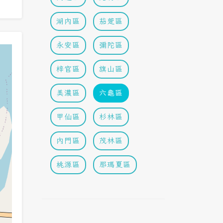
湖內區
茄萣區
永安區
彌陀區
梓官區
旗山區
美濃區
六龜區
甲仙區
杉林區
內門區
茂林區
桃源區
那瑪夏區