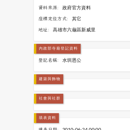
資料來源:
政府官方資料
座標定位方式:
其它
地址:
高雄市六龜區新威里
內政部寺廟登記資料
登記名稱:
水圳恩公
建築與飾物
社會與社群
填表資料
填表日期:
2010-06-24 00:00