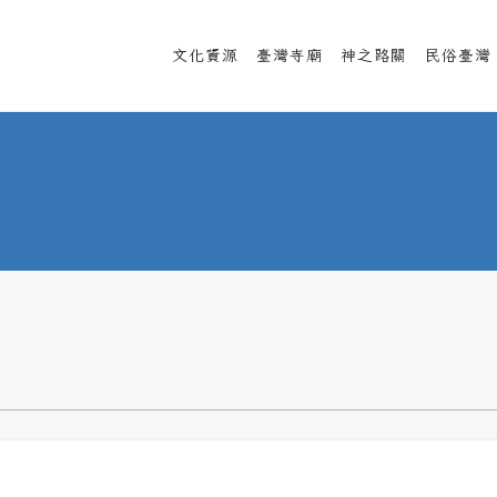
文化資源
臺灣寺廟
神之路關
民俗臺灣