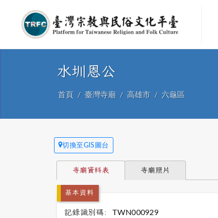
水圳恩公
首頁
臺灣寺廟
高雄市
六龜區
切換至GIS圖台
寺廟資料表
寺廟照片
基本資料
記錄識別碼:
TWN000929