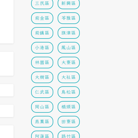
三民區
新興區
前金區
苓雅區
前鎮區
旗津區
小港區
鳳山區
林園區
大寮區
大樹區
大社區
仁武區
鳥松區
岡山區
橋頭區
燕巢區
田寮區
阿蓮區
路竹區