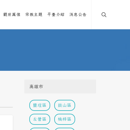
觀世萬像
宗教主題
平臺介紹
消息公告
高雄市
鹽埕區
鼓山區
左營區
楠梓區