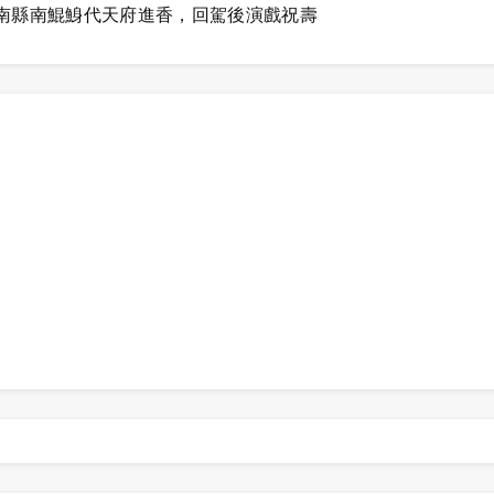
南縣南鯤鯓代天府進香，回駕後演戲祝壽