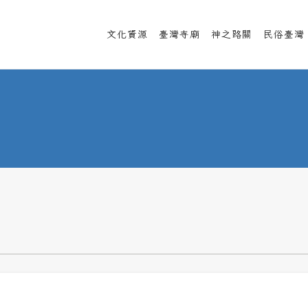
文化資源
臺灣寺廟
神之路關
民俗臺灣