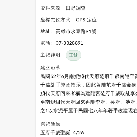
資料來源:
田野調查
座標定位方式:
GPS 定位
地址:
高雄市永泰路91號
電話:
07-3328891
主祀神明:
王爺
建立沿革:
民國52年6月南鯤鯓代天府范府千歲南巡
千歲乩手降駕指示，因此著雕范府千歲金身
鯓代天府回來者稱為建龍宮范府千歲取乩李
至南鯤鯓代天府回來再雕李府、吳府、池府
之1以水泥平屋于民國七八年年著手改建現
祭祀活動:
五府千歲聖誕 4/26