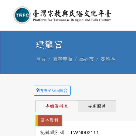
建龍宮
首頁
臺灣寺廟
高雄市
苓雅區
切換至GIS圖台
寺廟資料表
寺廟照片
基本資料
記錄識別碼:
TWN002111