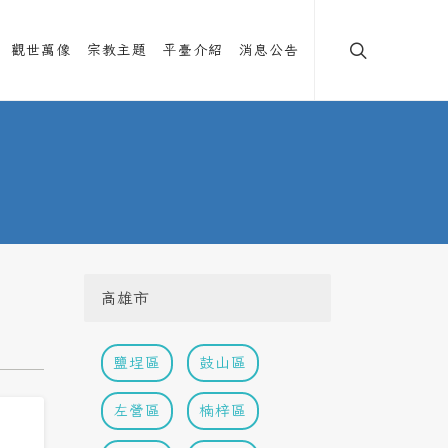
觀世萬像
宗教主題
平臺介紹
消息公告
高雄市
鹽埕區
鼓山區
左營區
楠梓區