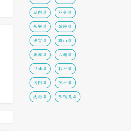
湖內區
茄萣區
永安區
彌陀區
梓官區
旗山區
美濃區
六龜區
甲仙區
杉林區
內門區
茂林區
桃源區
那瑪夏區