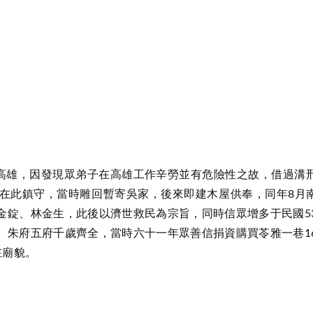
至高雄，因發現眾弟子在高雄工作辛勞並有危險性之故，借過溝
在此鎮守，當時雕回暫寄吳家，後來即建木屋供奉，同年8月
金錠、林金生，此後以濟世救民為宗旨，同時信眾增多于民國5
、朱府五府千歲齊全，當時六十一年眾善信捐資購買苓雅一巷1
在廟貌。