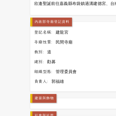
欣逢聖誕前往嘉義縣布袋鎮過溝建德宮、台
內政部寺廟登記資料
登記名稱:
建龍宮
寺廟性質:
民間寺廟
教別:
道
建別:
勸募
組織型態:
管理委員會
負責人:
郭福雄
建築與飾物
社會與社群