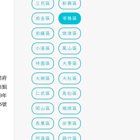
三民區
新興區
前金區
苓雅區
前鎮區
旗津區
小港區
鳳山區
林園區
大寮區
邢府
大樹區
大社區
南鯤
仁武區
鳥松區
3年
6號
岡山區
橋頭區
燕巢區
田寮區
阿蓮區
路竹區