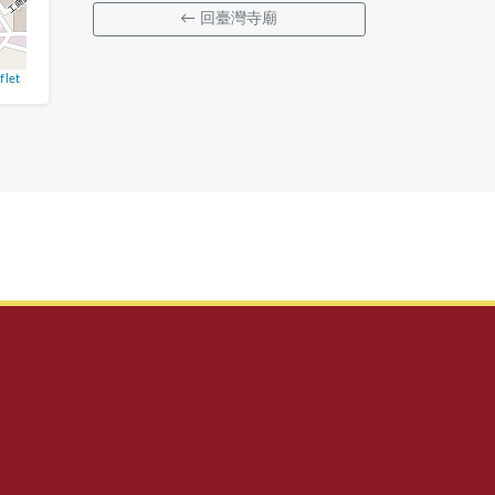
← 回臺灣寺廟
flet