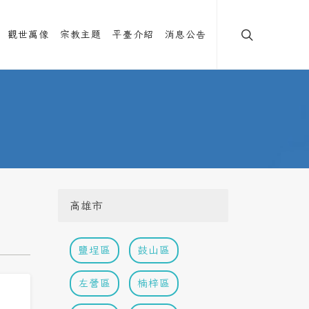
觀世萬像
宗教主題
平臺介紹
消息公告
高雄市
鹽埕區
鼓山區
左營區
楠梓區