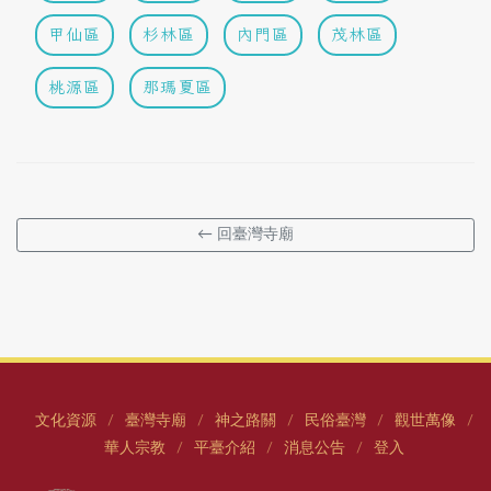
甲仙區
杉林區
內門區
茂林區
桃源區
那瑪夏區
← 回臺灣寺廟
文化資源
臺灣寺廟
神之路關
民俗臺灣
觀世萬像
/
/
/
/
/
華人宗教
平臺介紹
消息公告
登入
/
/
/