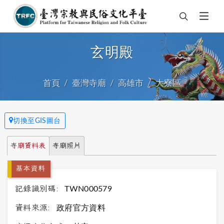
玄明殿
首頁
臺灣寺廟
高雄市
大寮區
切換至GIS圖台
寺廟資料表
寺廟照片
基本資料
記錄識別碼:
TWN000579
資料來源:
政府官方資料