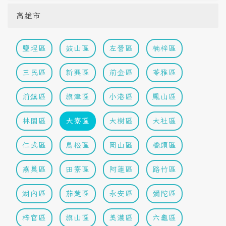
高雄市
鹽埕區
鼓山區
左營區
楠梓區
三民區
新興區
前金區
苓雅區
前鎮區
旗津區
小港區
鳳山區
林園區
大寮區
大樹區
大社區
仁武區
鳥松區
岡山區
橋頭區
燕巢區
田寮區
阿蓮區
路竹區
湖內區
茄萣區
永安區
彌陀區
梓官區
旗山區
美濃區
六龜區