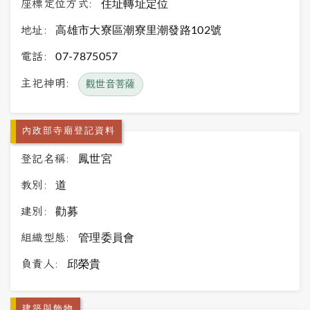
座標定位方式:
住址轉址定位
地址:
高雄市大寮區潮寮里潮發路102號
電話:
07-7875057
主祀神明:
觀世音菩薩
內政部寺廟登記資料
登記名稱:
鳳世宮
教別:
道
建別:
勸募
組織型態:
管理委員會
負責人:
邱榮貴
建築與飾物