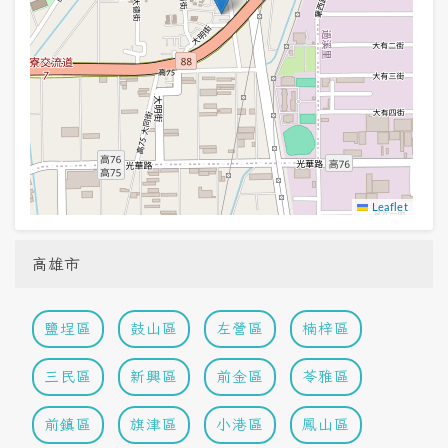
Leaflet
高雄市
鹽埕區
鼓山區
左營區
楠梓區
三民區
新興區
前金區
苓雅區
前鎮區
旗津區
小港區
鳳山區