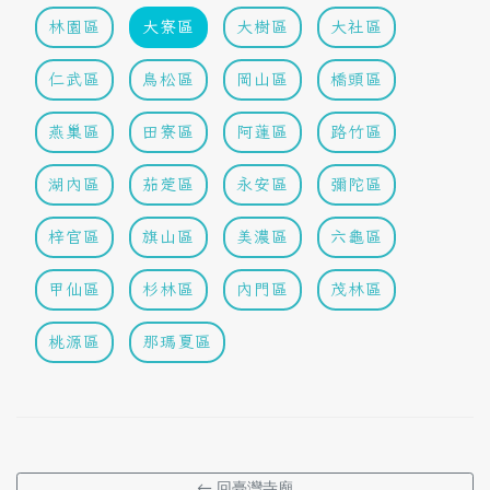
林園區
大寮區
大樹區
大社區
仁武區
鳥松區
岡山區
橋頭區
燕巢區
田寮區
阿蓮區
路竹區
湖內區
茄萣區
永安區
彌陀區
梓官區
旗山區
美濃區
六龜區
甲仙區
杉林區
內門區
茂林區
桃源區
那瑪夏區
← 回臺灣寺廟