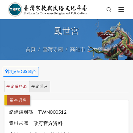
鳳世宮
首頁
臺灣寺廟
高雄市
大寮區
切換至GIS圖台
寺廟資料表
寺廟照片
基本資料
記錄識別碼:
TWN000512
資料來源:
政府官方資料