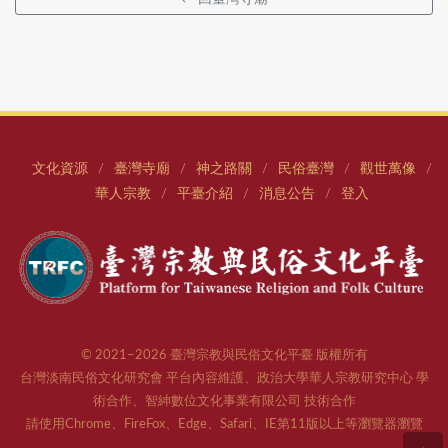
文化資源
臺灣寺廟
神之路關
民俗臺灣
觀世萬像
/
/
/
/
/
華人宗教
平臺介紹
消息公告
登入
/
/
/
© 2021–2026 臺灣宗教與民俗文化平臺 版權所有
台灣淡南民俗文化研究會 平台內容維護、政治大學華人宗教研究中心 學
術合作、智紳數位文化事業有限公司 技術合作
請使用Chrome、FireFox、Edge、Safari、IE第11版以上等瀏覽器瀏覽