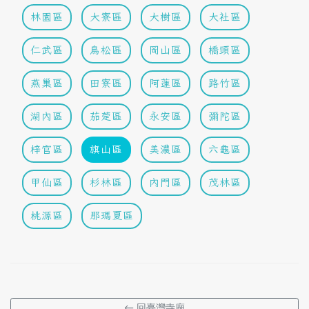
林園區
大寮區
大樹區
大社區
仁武區
鳥松區
岡山區
橋頭區
燕巢區
田寮區
阿蓮區
路竹區
湖內區
茄萣區
永安區
彌陀區
梓官區
旗山區
美濃區
六龜區
甲仙區
杉林區
內門區
茂林區
桃源區
那瑪夏區
← 回臺灣寺廟