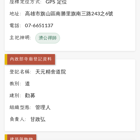
座標定位方式:
GPS 定位
地址:
高雄市旗山區南勝里旗南三路243之6號
電話:
07-6651137
主祀神明:
濟公禪師
內政部寺廟登記資料
登記名稱:
天元精舍道院
教別:
道
建別:
勸募
組織型態:
管理人
負責人:
甘政弘
建築與飾物