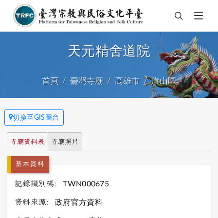
天元精舍道院
首頁
臺灣寺廟
高雄市
旗山區
切換至GIS圖台
寺廟資料表
寺廟照片
基本資料
記錄識別碼:
TWN000675
資料來源:
政府官方資料