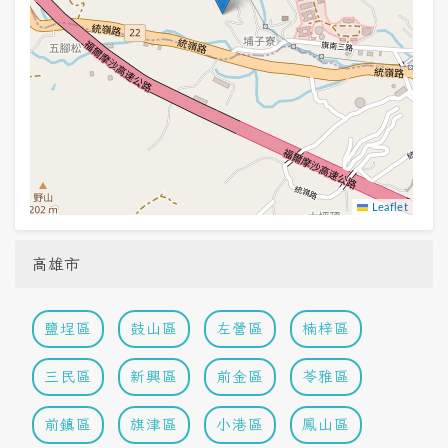
Leaflet
高雄市
鹽埕區
鼓山區
左營區
楠梓區
三民區
新興區
前金區
苓雅區
前鎮區
旗津區
小港區
鳳山區