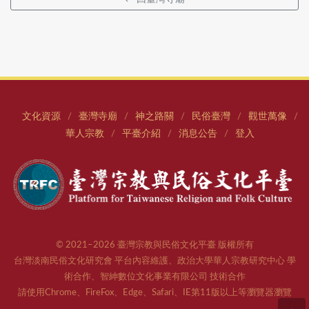
文化資源
臺灣寺廟
神之路關
民俗臺灣
觀世萬像
/
/
/
/
/
華人宗教
平臺介紹
消息公告
登入
/
/
/
© 2021–2026 臺灣宗教與民俗文化平臺 版權所有
台灣淡南民俗文化研究會 平台內容維護、政治大學華人宗教研究中心 學
術合作、智紳數位文化事業有限公司 技術合作
請使用Chrome、FireFox、Edge、Safari、IE第11版以上等瀏覽器瀏覽