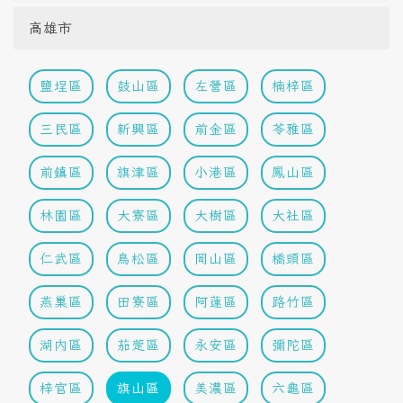
高雄市
鹽埕區
鼓山區
左營區
楠梓區
三民區
新興區
前金區
苓雅區
前鎮區
旗津區
小港區
鳳山區
林園區
大寮區
大樹區
大社區
仁武區
鳥松區
岡山區
橋頭區
燕巢區
田寮區
阿蓮區
路竹區
湖內區
茄萣區
永安區
彌陀區
梓官區
旗山區
美濃區
六龜區