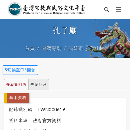
孔子廟
首頁
臺灣寺廟
高雄市
旗山區
切換至GIS圖台
寺廟資料表
寺廟照片
基本資料
記錄識別碼:
TWN000619
資料來源:
政府官方資料