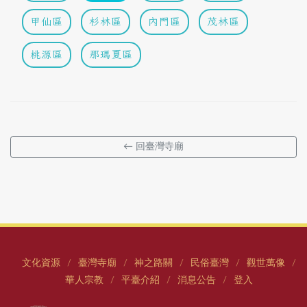
甲仙區
杉林區
內門區
茂林區
桃源區
那瑪夏區
← 回臺灣寺廟
文化資源
臺灣寺廟
神之路關
民俗臺灣
觀世萬像
/
/
/
/
/
華人宗教
平臺介紹
消息公告
登入
/
/
/