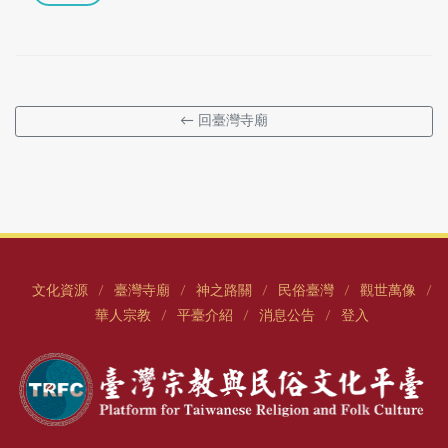
← 回臺灣寺廟
文化資源
臺灣寺廟
神之路關
民俗臺灣
觀世萬像
/
/
/
/
/
華人宗教
平臺介紹
消息公告
登入
/
/
/