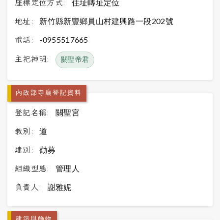
座標定位方式:
住址轉址定位
地址:
新竹縣新豐鄉員山村建興路一段202號
電話:
-0955517665
主祀神明:
關聖帝君
內政部寺廟登記資料
登記名稱:
關聖宮
教別:
道
建別:
勸募
組織型態:
管理人
負責人:
謝雅妮
建築與飾物