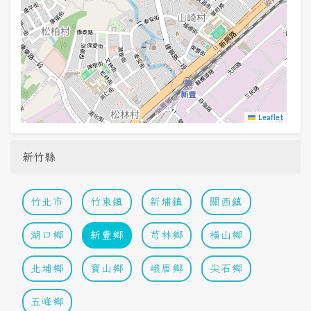
Leaflet
新竹縣
竹北市
竹東鎮
新埔鎮
關西鎮
湖口鄉
新豐鄉
芎林鄉
橫山鄉
北埔鄉
寶山鄉
峨眉鄉
尖石鄉
五峰鄉