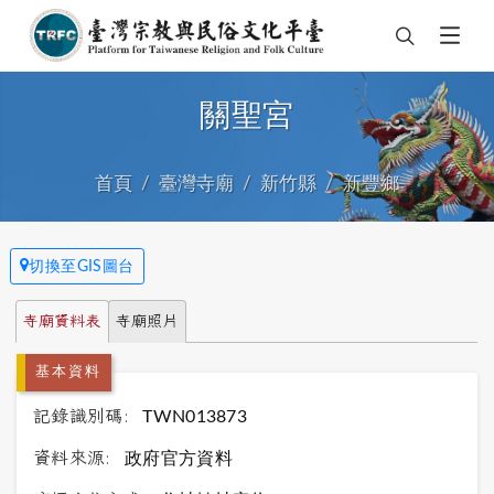
關聖宮
首頁
臺灣寺廟
新竹縣
新豐鄉
切換至GIS圖台
寺廟資料表
寺廟照片
基本資料
記錄識別碼:
TWN013873
資料來源:
政府官方資料