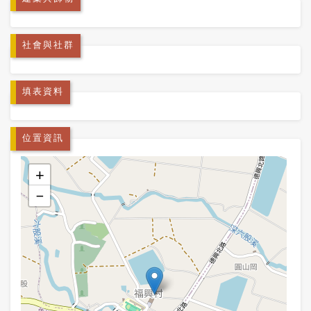
社會與社群
填表資料
位置資訊
+
−