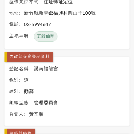
座標定位方式:
住址轉址定位
地址:
新竹縣新豐鄉福興村圓山子100號
電話:
03-5994647
主祀神明:
五榖仙帝
內政部寺廟登記資料
登記名稱:
溪南福龍宮
教別:
道
建別:
勸募
組織型態:
管理委員會
負責人:
黃辛順
建築與飾物