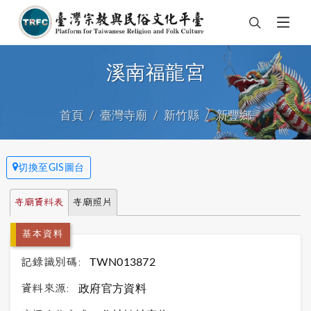
溪南福龍宮
首頁
臺灣寺廟
新竹縣
新豐鄉
切換至GIS圖台
寺廟資料表
寺廟照片
基本資料
記錄識別碼:
TWN013872
資料來源:
政府官方資料