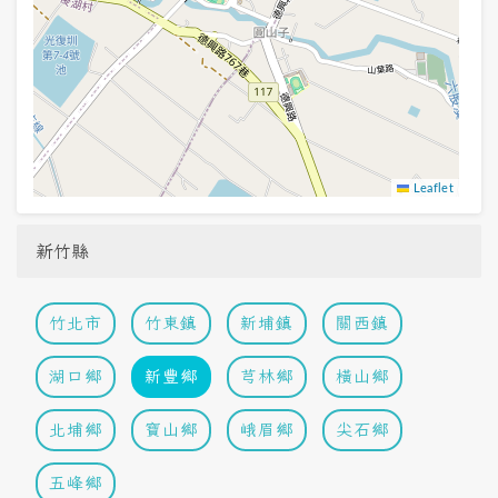
Leaflet
新竹縣
竹北市
竹東鎮
新埔鎮
關西鎮
湖口鄉
新豐鄉
芎林鄉
橫山鄉
北埔鄉
寶山鄉
峨眉鄉
尖石鄉
五峰鄉