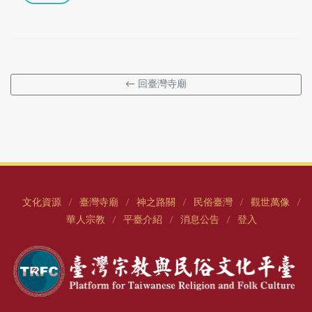
← 回臺灣寺廟
文化資源
臺灣寺廟
神之路關
民俗臺灣
觀世萬像
/
/
/
/
/
華人宗教
平臺介紹
消息公告
登入
/
/
/