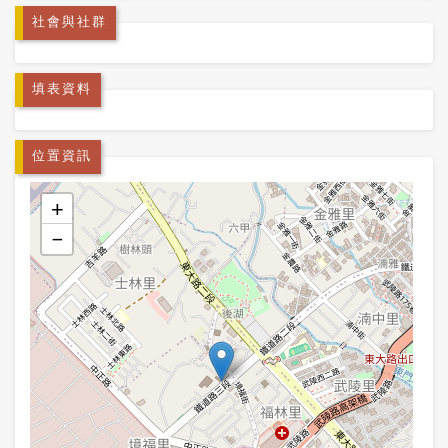
社會與社群
填表資料
位置資訊
+
−