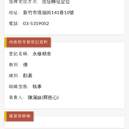
座標定位方式:
住址轉址定位
地址:
新竹市境福街141巷10號
電話:
03-5319052
內政部寺廟登記資料
登記名稱:
永修精舍
教別:
佛
建別:
勸募
組織型態:
執事
負責人:
陳滿妹(釋慈心)
建築與飾物