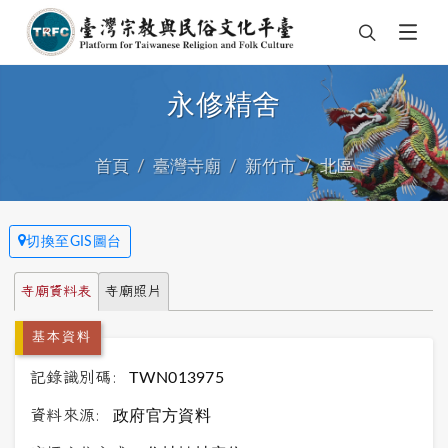
永修精舍
首頁
臺灣寺廟
新竹市
北區
切換至GIS圖台
寺廟資料表
寺廟照片
基本資料
記錄識別碼:
TWN013975
資料來源:
政府官方資料