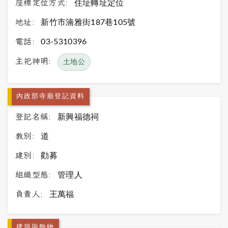
座標定位方式:
住址轉址定位
地址:
新竹市湳雅街187巷105號
電話:
03-5310396
主祀神明:
土地公
內政部寺廟登記資料
登記名稱:
新興福德祠
教別:
道
建別:
勸募
組織型態:
管理人
負責人:
王萬福
建築與飾物