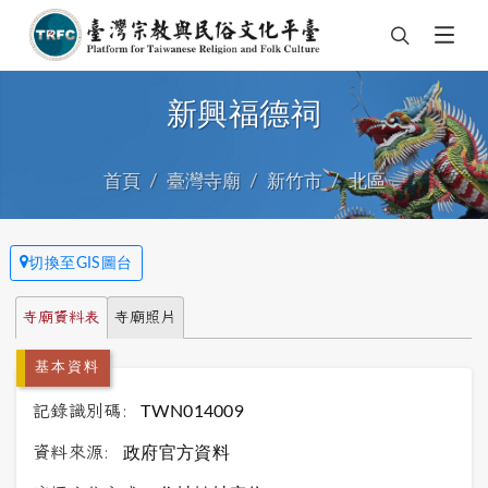
新興福德祠
首頁
臺灣寺廟
新竹市
北區
切換至GIS圖台
寺廟資料表
寺廟照片
基本資料
記錄識別碼:
TWN014009
資料來源:
政府官方資料