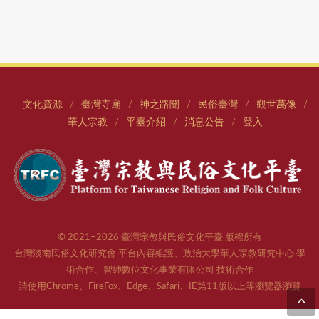
文化資源
臺灣寺廟
神之路關
民俗臺灣
觀世萬像
/
/
/
/
/
華人宗教
平臺介紹
消息公告
登入
/
/
/
© 2021–2026 臺灣宗教與民俗文化平臺 版權所有
台灣淡南民俗文化研究會 平台內容維護、政治大學華人宗教研究中心 學
術合作、智紳數位文化事業有限公司 技術合作
請使用Chrome、FireFox、Edge、Safari、IE第11版以上等瀏覽器瀏覽