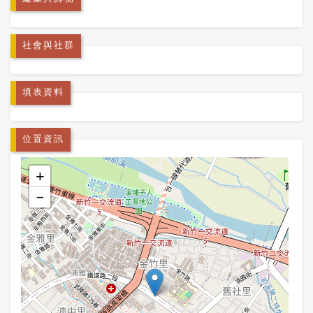
社會與社群
填表資料
位置資訊
+
−