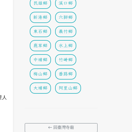
民雄鄉
溪口鄉
新港鄉
六腳鄉
東石鄉
義竹鄉
鹿草鄉
水上鄉
中埔鄉
竹崎鄉
梅山鄉
番路鄉
大埔鄉
阿里山鄉
理人
← 回臺灣寺廟