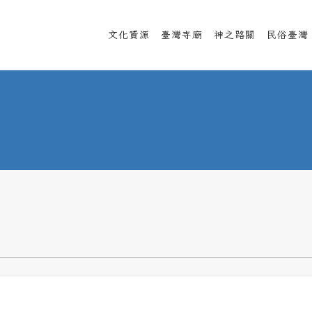
文化資源
臺灣寺廟
神之路關
民俗臺灣