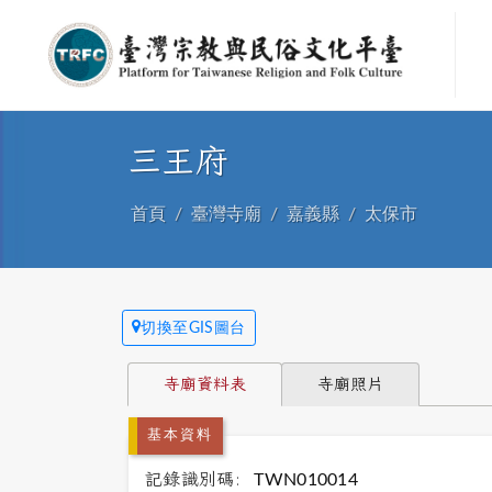
三王府
首頁
臺灣寺廟
嘉義縣
太保市
切換至GIS圖台
寺廟資料表
寺廟照片
基本資料
記錄識別碼:
TWN010014