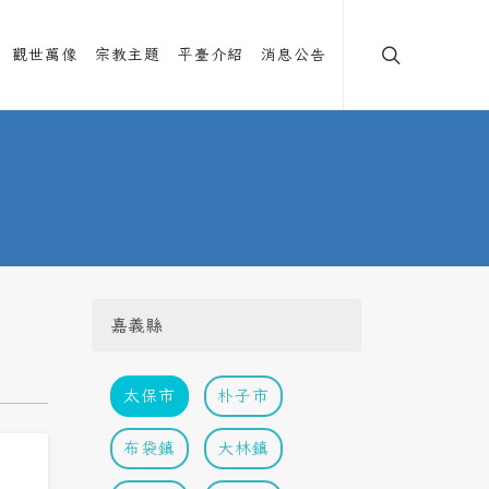
觀世萬像
宗教主題
平臺介紹
消息公告
嘉義縣
太保市
朴子市
布袋鎮
大林鎮