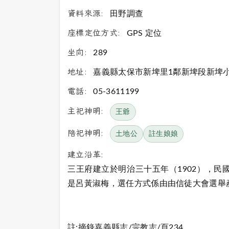
資料來源:
田野調查
座標定位方式:
GPS 定位
坐向:
289
地址:
嘉義縣太保市新埤里1鄰新埤段新埤小
電話:
05-3611199
主祀神明:
王爺
陪祀神明:
土地公
註生娘娘
建立沿革:
三王府建立於明治三十五年（1902），民
是呂黃淑梅，選任方式係由由信徒大會選舉
註:摘錄嘉義縣志/宗教志/頁234