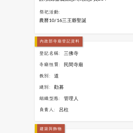
祭祀活動:
農曆10/16三王爺聖誕
內政部寺廟登記資料
登記名稱:
三佛寺
寺廟性質:
民間寺廟
教別:
道
建別:
勸募
組織型態:
管理人
負責人:
呂柱
建築與飾物