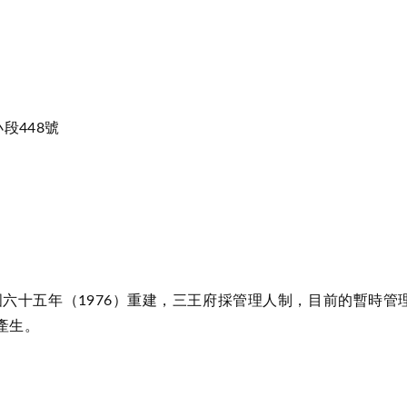
段448號
國六十五年（1976）重建，三王府採管理人制，目前的暫時管
產生。