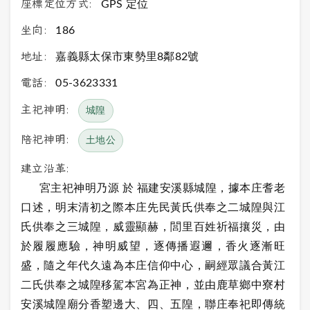
座標定位方式:
GPS 定位
坐向:
186
地址:
嘉義縣太保市東勢里8鄰82號
電話:
05-3623331
主祀神明:
城隍
陪祀神明:
土地公
建立沿革:
宮主祀神明乃源 於 福建安溪縣城隍，據本庄耆老
口述，明末清初之際本庄先民黃氏供奉之二城隍與江
氏供奉之三城隍，威靈顯赫，閭里百姓祈福攘災，由
於履履應驗，神明威望，逐傳播遐邇，香火逐漸旺
盛，隨之年代久遠為本庄信仰中心，嗣經眾議合黃江
二氏供奉之城隍移駕本宮為正神，並由鹿草鄉中寮村
安溪城隍廟分香塑邊大、四、五隍，聯庄奉祀即傳統