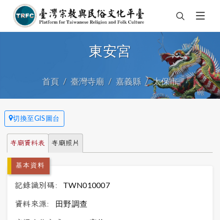
東安宮
首頁
臺灣寺廟
嘉義縣
太保市
切換至GIS圖台
寺廟資料表
寺廟照片
基本資料
記錄識別碼:
TWN010007
資料來源:
田野調查