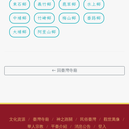
東石鄉
義竹鄉
鹿草鄉
水上鄉
中埔鄉
竹崎鄉
梅山鄉
番路鄉
大埔鄉
阿里山鄉
← 回臺灣寺廟
文化資源
臺灣寺廟
神之路關
民俗臺灣
觀世萬像
/
/
/
/
/
華人宗教
平臺介紹
消息公告
登入
/
/
/