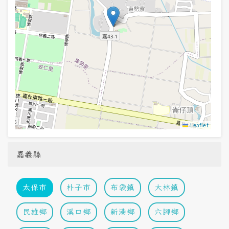
Leaflet
嘉義縣
太保市
朴子市
布袋鎮
大林鎮
民雄鄉
溪口鄉
新港鄉
六腳鄉