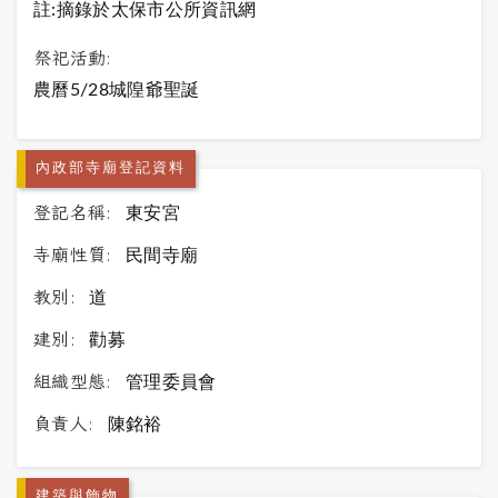
註:摘錄於太保市公所資訊網
祭祀活動:
農曆5/28城隍爺聖誕
內政部寺廟登記資料
登記名稱:
東安宮
寺廟性質:
民間寺廟
教別:
道
建別:
勸募
組織型態:
管理委員會
負責人:
陳銘裕
建築與飾物