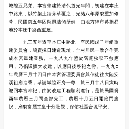
城隍五兄弟。本宮肇建於清代道光年間，初建在本庄
中路東，以竹架土牆茅草覆之，光緒八年原貌重加修
葺，民國前五年因颱風牆傾壁倒，由地方紳市募捐易
地於本庄中路西重建。
一九三五年遷至本庄中路北，至民國戊子年組重
建委員會，鳩資擇日建造現址，全村居民一致合作完
成本宮重建業務。一九八九年鑒於舊廟狹窄不敷應
用，乃倡議擴大改建，以應日後祭祀之需。一九九○
年農曆三月廿四日由本宮管理委員會與信徒往大陸安
溪祖廟進香，恭請城隍正身一尊，於三月廿八日寅時
迎回本宮奉祀，由於改建工程順利進行，是於民國癸
酉年農曆三月間全部完工，農曆十月五日開廟門慶
祝，廟貌富麗堂皇十分壯觀，保佑社區合境平安。