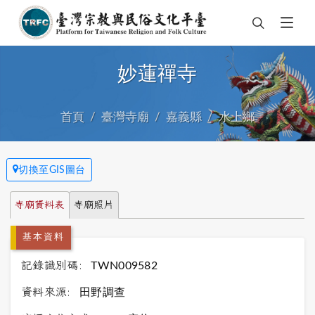
妙蓮禪寺
首頁
臺灣寺廟
嘉義縣
水上鄉
切換至GIS圖台
寺廟資料表
寺廟照片
基本資料
記錄識別碼:
TWN009582
資料來源:
田野調查