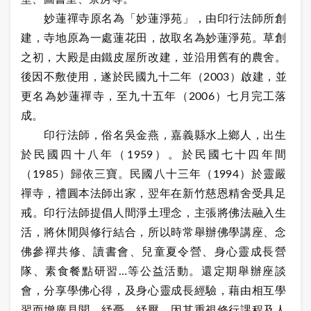
妙蓮禪寺原名為「妙蓮淨苑」，由印行法師所創
建，寺地原為一處蓮花田，故取名為妙蓮淨苑。草創
之初，大殿是由鐵皮屋所改建，並沿用舊有的農舍。
後因不敷使用，遂於民國九十二年（2003）啟建，並
更名為妙蓮禪寺，至九十五年（2006）七月完工落
成。
印行法師，俗名吳金燕，嘉義縣水上鄉人，出生
於民國四十八年（1959）。於民國七十四年間
（1985）歸依三寶。民國八十三年（1994）於靈嚴
禪寺，禮圓本法師出家，翌年在新竹慈恩精舍受具足
戒。印行法師提倡人間淨土理念，主張將佛法融入生
活，將休閒與修行結合，所以時常舉辦佛學講座、念
佛參禪共修、讀書會、兒童夏令營、身心靈成長營
隊、素食餐點研習…等公益活動。還定期舉辦座談
會，分享學佛心得，及身心靈成長經驗，藉由相互學
習而增廣見聞、紓憂、紓壓。因其重視修行課程及人