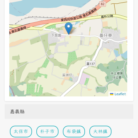
Leaflet
嘉義縣
太保市
朴子市
布袋鎮
大林鎮