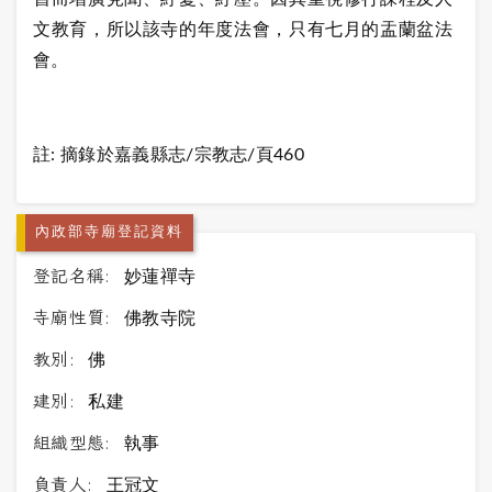
文教育，所以該寺的年度法會，只有七月的盂蘭盆法
會。
註: 摘錄於嘉義縣志/宗教志/頁460
內政部寺廟登記資料
登記名稱:
妙蓮禪寺
寺廟性質:
佛教寺院
教別:
佛
建別:
私建
組織型態:
執事
負責人:
王冠文