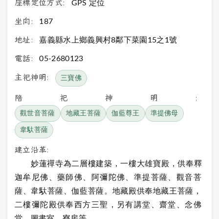
座標定位方式:
GPS 定位
坐向:
187
地址:
嘉義縣水上鄉義興村8鄰下菜園15之1號
電話:
05-2680123
主祀神明:
三寶佛
陪祀神明:
觀世音菩薩
地藏王菩薩
伽藍尊王
準提佛母
韋馱菩薩
建立沿革:
妙蓮禪寺為二層樓建築，一樓大雄寶殿，供奉釋
迦牟尼佛、藥師佛、阿彌陀佛、準提菩薩、觀音菩
薩、韋馱菩薩、伽藍菩薩。地藏殿供奉地藏王菩薩，
二樓彌陀殿供奉西方三聖，另有講堂、齋堂、念佛
堂、圖書室、寮房等。