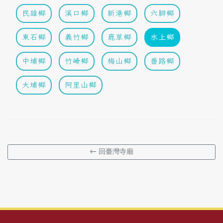
民雄鄉
溪口鄉
新港鄉
六腳鄉
東石鄉
義竹鄉
鹿草鄉
水上鄉
中埔鄉
竹崎鄉
梅山鄉
番路鄉
大埔鄉
阿里山鄉
← 回臺灣寺廟