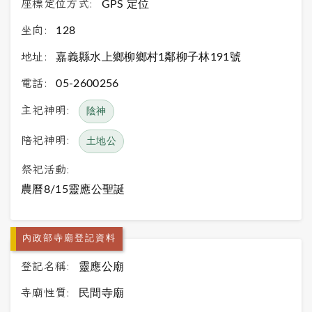
座標定位方式:
GPS 定位
坐向:
128
地址:
嘉義縣水上鄉柳鄉村1鄰柳子林191號
電話:
05-2600256
主祀神明:
陰神
陪祀神明:
土地公
祭祀活動:
農曆8/15靈應公聖誕
內政部寺廟登記資料
登記名稱:
靈應公廟
寺廟性質:
民間寺廟