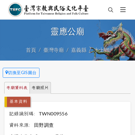
靈應公廟
首頁
臺灣寺廟
嘉義縣
水上鄉
切換至GIS圖台
寺廟資料表
寺廟照片
基本資料
記錄識別碼:
TWN009556
資料來源:
田野調查