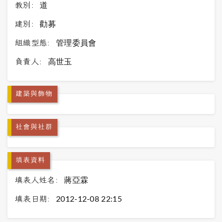
教別:
道
建別:
勸募
組織型態:
管理委員會
負責人:
高世玉
建築與飾物
社會與社群
填表資料
填表人姓名:
蔣亞霖
填表日期:
2012-12-08 22:15