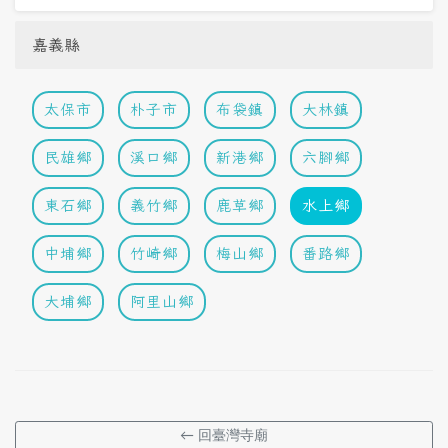
嘉義縣
太保市
朴子市
布袋鎮
大林鎮
民雄鄉
溪口鄉
新港鄉
六腳鄉
東石鄉
義竹鄉
鹿草鄉
水上鄉
中埔鄉
竹崎鄉
梅山鄉
番路鄉
大埔鄉
阿里山鄉
← 回臺灣寺廟