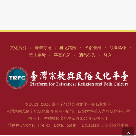
文化資源
臺灣寺廟
神之路關
民俗臺灣
觀世萬像
/
/
/
/
/
華人宗教
平臺介紹
消息公告
登入
/
/
/
© 2021–2026 臺灣宗教與民俗文化平臺 版權所有
台灣淡南民俗文化研究會 平台內容維護、政治大學華人宗教研究中心 學
術合作、智紳數位文化事業有限公司 技術合作
請使用Chrome、FireFox、Edge、Safari、IE第11版以上等瀏覽器瀏覽