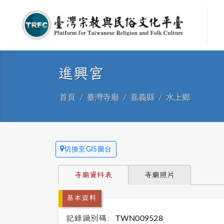
進興宮
首頁
臺灣寺廟
嘉義縣
水上鄉
切換至GIS圖台
寺廟資料表
寺廟照片
基本資料
記錄識別碼:
TWN009528