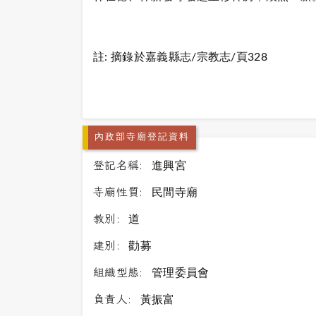
註: 摘錄於嘉義縣志/宗教志/頁328
內政部寺廟登記資料
登記名稱:
進興宮
寺廟性質:
民間寺廟
教別:
道
建別:
勸募
組織型態:
管理委員會
負責人:
黃振富