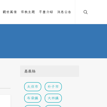
觀世萬像
宗教主題
平臺介紹
消息公告
嘉義縣
太保市
朴子市
布袋鎮
大林鎮