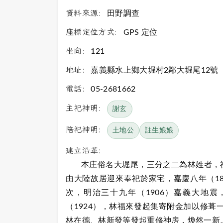
資料來源:
田野調查
座標定位方式:
GPS 定位
坐向:
121
地址:
嘉義縣水上鄉大堀村2鄰大堀尾12號
電話:
05-2681662
主祀神明:
謝玄
陪祀神明:
土地公
註生娘娘
建立沿革:
本庄俗名大堀尾，三分之二為林姓者，祖
由大陸故居迎來奉祀於家宅，嘉慶八年（18
次，明治三十九年（1906）嘉義大地
（1924），林福來發起集寄附金加以修葺
林在德、林新發等發起重修神房，煥然一新