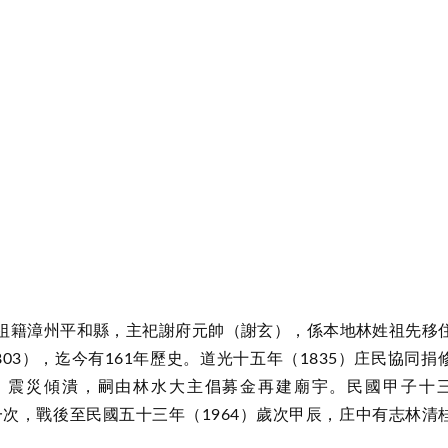
籍漳州平和縣，主祀謝府元帥（謝玄），係本地林姓祖先移
03），迄今有161年歷史。道光十五年（1835）庄民協同捐
震，震災傾潰，嗣由林水大主倡募金再建廟宇。民國甲子十
一次，戰後至民國五十三年（1964）歲次甲辰，庄中有志林清
。