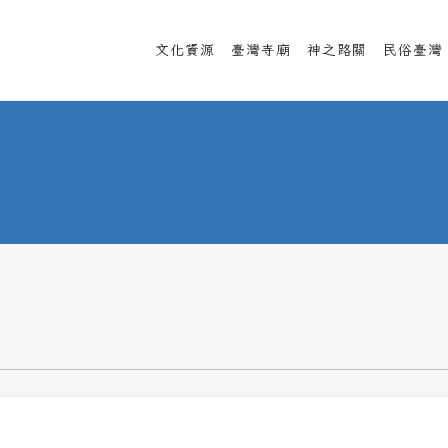
文化資源
臺灣寺廟
神之路關
民俗臺灣