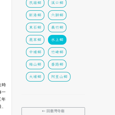
民雄鄉
溪口鄉
新港鄉
六腳鄉
東石鄉
義竹鄉
鹿草鄉
水上鄉
中埔鄉
竹崎鄉
梅山鄉
番路鄉
大埔鄉
阿里山鄉
住時
修一
三年
桂、
← 回臺灣寺廟