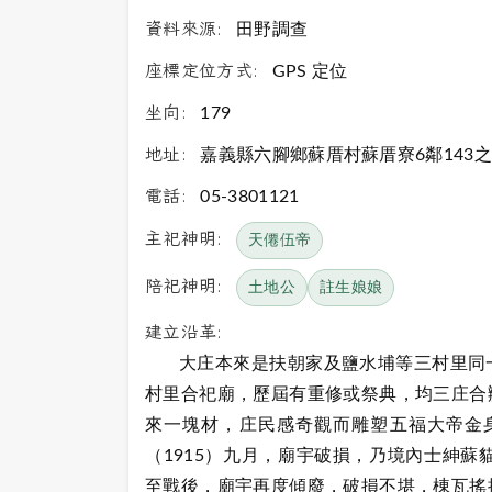
資料來源:
田野調查
座標定位方式:
GPS 定位
坐向:
179
地址:
嘉義縣六腳鄉蘇厝村蘇厝寮6鄰143之
電話:
05-3801121
主祀神明:
天僊伍帝
陪祀神明:
土地公
註生娘娘
建立沿革:
大庄本來是扶朝家及鹽水埔等三村里同一
村里合祀廟，歷屆有重修或祭典，均三庄合
來一塊材，庄民感奇觀而雕塑五福大帝金
（1915）九月，廟宇破損，乃境內士紳
至戰後，廟宇再度傾廢，破損不堪，棟瓦搖