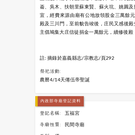
崙、吳木、扶朝里蘇東賢、蘇火坑、姚圓及
宜，經費來源由廟有公地放領股金三萬餘元
殿及三川門，至前貌告竣後，庄民又感後殿
主倡鳩集大庄信徒捐金一萬餘元，續修後殿，
註: 摘錄於嘉義縣志/宗教志/頁292
祭祀活動:
農曆4/14天僊伍帝聖誕
內政部寺廟登記資料
登記名稱:
五福宮
寺廟性質:
民間寺廟