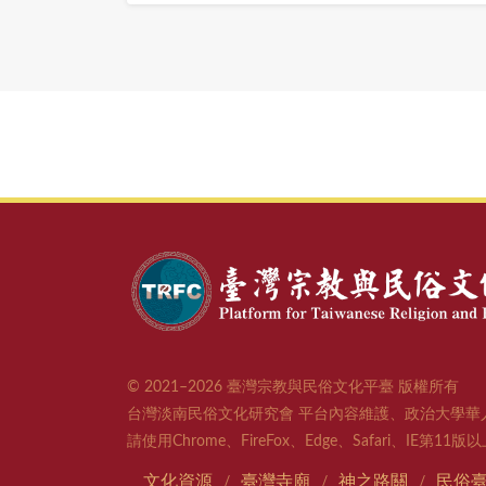
© 2021–2026 臺灣宗教與民俗文化平臺 版權所有
台灣淡南民俗文化研究會 平台內容維護、政治大學華
請使用Chrome、FireFox、Edge、Safari、IE第1
文化資源
臺灣寺廟
神之路關
民俗
/
/
/