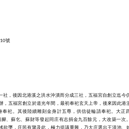
10號
社，後因北港溪之洪水沖潰而分成三社，五福宮自創立迄今
辦，五福宮創立於道光年間，最初奉祀玄天上帝，後來因此港
身奉祀。其後陸續雕刻金身計五尊，供信徒輪請奉祀。大正
蘇貓腳、蘇乞、蘇財等發起同庄有志捐金九百餘元，大改築一次
搖欲墜，庄民有鑒及此，極力提議重興，乃大庄選出王清池、