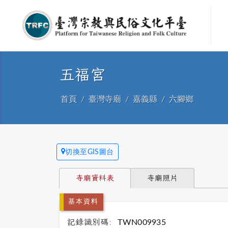
五福宮
首頁
臺灣寺廟
嘉義縣
六腳鄉
切換至GIS圖台
寺廟資料表
寺廟照片
基本資料
記錄識別碼:
TWN009935