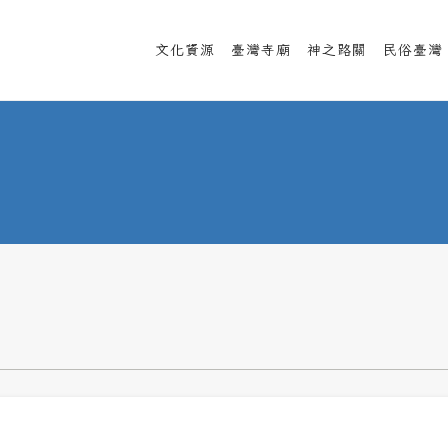
文化資源
臺灣寺廟
神之路關
民俗臺灣