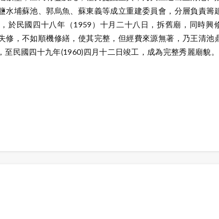
鹽水埔蘇池、郭烏魚、蘇東義等成立重建委員會，分層負責籌
，於民國四十八年（1959）十月二十八日，拆舊廟，同時興
失修，不如順機修繕，使其完整，但經費來源無著，乃王清池
至民國四十九年(1960)四月十二日竣工，成為完整秀麗廟貌。