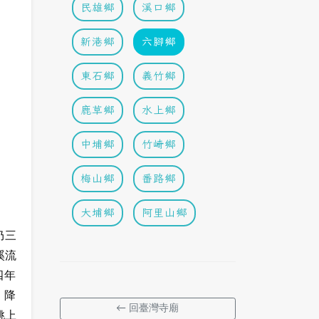
民雄鄉
溪口鄉
新港鄉
六腳鄉
東石鄉
義竹鄉
鹿草鄉
水上鄉
中埔鄉
竹崎鄉
梅山鄉
番路鄉
大埔鄉
阿里山鄉
仍三
溪流
四年
。降
← 回臺灣寺廟
姚上