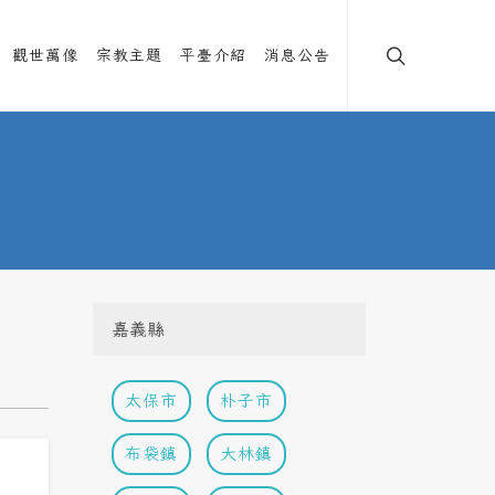
觀世萬像
宗教主題
平臺介紹
消息公告
嘉義縣
太保市
朴子市
布袋鎮
大林鎮