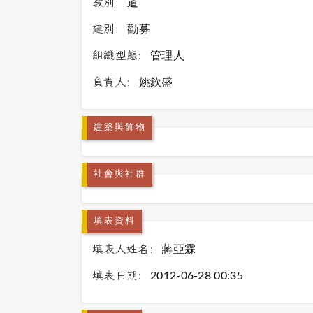
教別:
道
建別:
勸募
組織型態:
管理人
負責人:
姚欽盛
建築與飾物
社會與社群
填表資料
填表人姓名:
蔣亞霖
填表日期:
2012-06-28 00:35