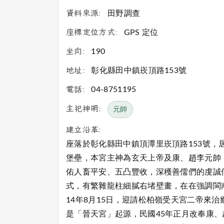
資料來源:
田野調查
座標定位方式:
GPS 定位
坐向:
190
地址:
彰化縣田中鎮崁頂路153號
電話:
04-8751195
主祀神明:
元帥
建立沿革:
座落於彰化縣田中鎮頂潭里崁頂路153號
堡壘，本宮主神為玄天上帝及康、趙李元帥
佑人畜平安、五凸豐收，深穫善儒們的虔誠
式，有繁雜龍柱細膩右堵壁畫，在在強調閩
14年8月15日，迎請松柏嶺受天宮二帝來
是「晉天宮」起源，民國45年正月改奉康