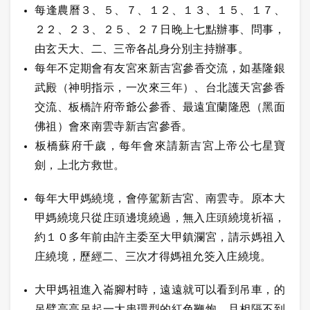
每逢農曆３、５、７、１２、１３、１５、１７、
２２、２３、２５、２７日晚上七點辦事、問事，
由玄天大、二、三帝各乩身分別主持辦事。
每年不定期會有友宮來新吉宮參香交流，如基隆銀
武殿（神明指示，一次來三年）、台北護天宮參香
交流、板橋許府帝爺公參香、最遠宜蘭隆恩（黑面
佛祖）會來南雲寺新吉宮參香。
板橋蘇府千歲，每年會來請新吉宮上帝公七星寶
劍，上北方救世。
每年大甲媽繞境，會停駕新吉宮、南雲寺。原本大
甲媽繞境只從庄頭邊境繞過，無入庄頭繞境祈福，
約１０多年前由許主委至大甲鎮瀾宮，請示媽祖入
庄繞境，歷經二、三次才得媽祖允筊入庄繞境。
大甲媽祖進入崙腳村時，遠遠就可以看到吊車，的
吊臂高高吊起一大串環型的紅色鞭炮，且相隔不到