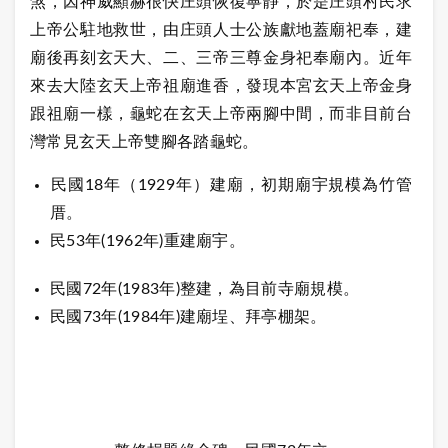
煞，因神威顯赫很快庄頭恢復寧靜，於是庄頭村民求
上帝公駐地救世，由庄頭人士公族獻地蓋廟祀奉，建
廟後再刻玄天大、二、三帝三尊金身祀奉廟內。近年
來去大陸玄天上帝祖廟進香，發現本宮玄天上帝金身
跟祖廟一樣，龜蛇在玄天上帝兩腳中間，而非目前台
灣常見玄天上帝雙腳各踏龜蛇。
民國18年（1929年）建廟，初期廟宇規模為竹管
厝。
民53年(1962年)重建廟宇。
民國72年(1983年)整建，為目前寺廟規模。
民國73年(1984年)建廟埕、拜亭棚架。