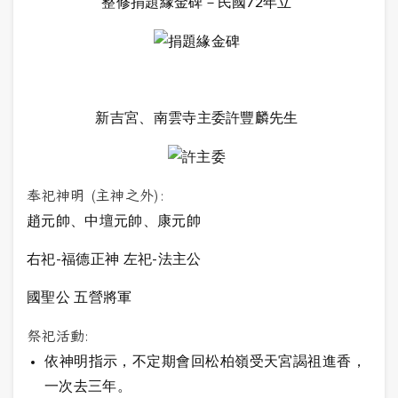
整修捐題緣金碑－民國72年立
新吉宮、南雲寺主委許豐麟先生
奉祀神明 (主神之外):
趙元帥、中壇元帥、康元帥
右祀-福德正神 左祀-法主公
國聖公 五營將軍
祭祀活動:
依神明指示，不定期會回松柏嶺受天宮謁祖進香，
一次去三年。