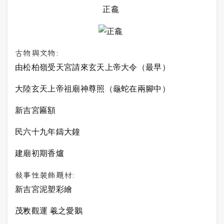
正龕
古物與文物:
由松柏嶺受天宮請來玄天上帝大令（最早）
大陸玄天上帝祖廟神尊照（龜蛇在兩腳中）
新吉宮匾額
民六十九年鑄大鐘
建廟初期香爐
敍事性裝飾題材:
新吉宮泥塑彩繪
茂敉觀運 羲之愛鵝