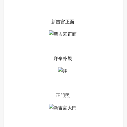
新吉宮正面
拜亭外觀
正門照