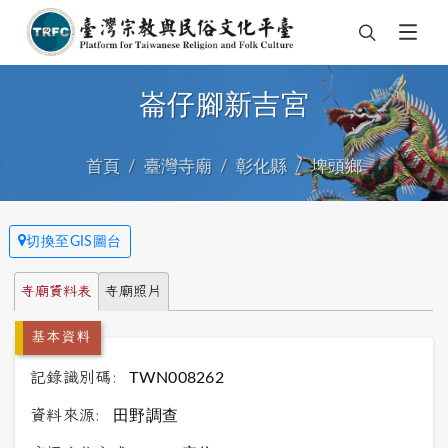
崙仔腳新吉宮
首頁
臺灣寺廟
彰化縣
埤頭鄉
切換至GIS圖台
寺廟資料表
寺廟照片
基本資料
記錄識別碼:
TWN008262
資料來源:
田野調查