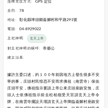
座標定位方式:
GPS 定位
坐向:
78
地址:
彰化縣埤頭鄉崙腳村和平路291號
電話:
04-8929022
主祀神明:
玄天上帝
對主祀神明的稱呼:
帝爺公
建立沿革:
據許主委口述，約１００年前因地方上發生很多不安
寧的事，庄頭村民惶恐不安而求佛祖（南雲寺）保佑
庄頭平安，佛祖指示要請上帝公來庄頭座鎮安煞，庄
頭人士依佛祖指示前去松柏嶺受天宮請玄天上帝令
牌，在南雲寺擺設天壇請玄天上帝降臨崙腳村座鎮安