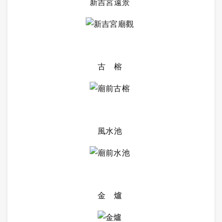
新吉宮遠景
古 榕
風水池
金 爐