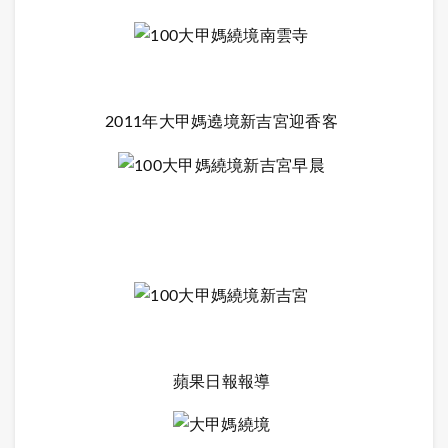
2011年大甲媽遶境新吉宮迎香客
蘋果日報報導