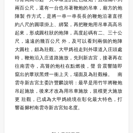
兩百公尺，還有一台也吊著鞭炮的吊車，廟方的炮
陣製 作方式，是將一串一串長長的鞭炮沿著直徑
約八尺的圓環掛上、綁緊，再把鞭炮用吊車高高吊
起來，形成圓柱狀的炮陣，高度起碼有二、三十公
尺，遠遠的幾百公尺 外，及可以看到兩個的炮陣
大圓柱，頗為壯觀。大甲媽祖走到外環道入庄頭處
時，鞭炮沿入庄道路施放，先到新吉宮，接著再在
往南雲寺，高聳的炮柱在點燃後，聲 音震響隨即
竄出的蕈狀黑煙一衝上天，場面及為壯觀極。 南
雲寺新吉宮主委許豐麟說明：最早是用竹竿將鞭炮
吊起施放，後來才改為用吊車施放，規模更大施放
更 壯觀，已成為大甲媽繞境在彰化最大特色，打
響崙腳村南雲寺新吉宮知名度。