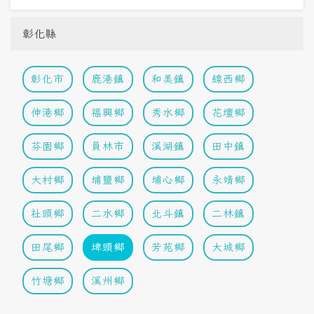
彰化縣
彰化市
鹿港鎮
和美鎮
線西鄉
伸港鄉
福興鄉
秀水鄉
花壇鄉
芬園鄉
員林市
溪湖鎮
田中鎮
大村鄉
埔鹽鄉
埔心鄉
永靖鄉
社頭鄉
二水鄉
北斗鎮
二林鎮
田尾鄉
埤頭鄉
芳苑鄉
大城鄉
竹塘鄉
溪州鄉