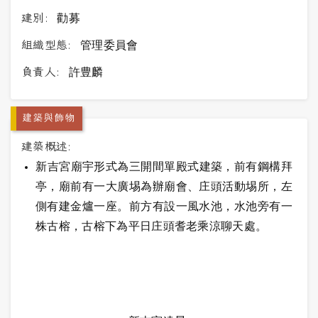
建別:
勸募
組織型態:
管理委員會
負責人:
許豊麟
建築與飾物
建築概述:
新吉宮廟宇形式為三開間單殿式建築，前有鋼構拜
亭，廟前有一大廣埸為辦廟會、庄頭活動埸所，左
側有建金爐一座。前方有設一風水池，水池旁有一
株古榕，古榕下為平日庄頭耆老乘涼聊天處。