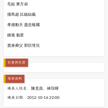
毛姑 東方叔
撞馬超 比鎚結義
孝感動天 盡忠報國
鍾馗 魁星
賣身葬父 郭巨埋兒
社會與社群
填表資料
填表人姓名:
陳意昌、林琮暉
填表日期:
2012-10-16 22:00