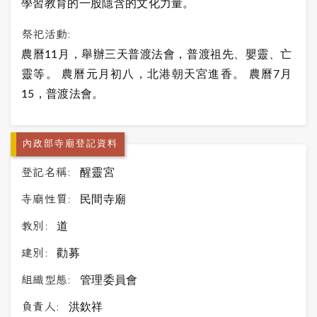
學習教育的一股隱含的文化力量。
祭祀活動:
農曆11月，舉辦三天普渡法會，普渡祖先、嬰靈、亡
靈等。 農曆元月初八，北港朝天宮進香。 農曆7月
15，普渡法會。
內政部寺廟登記資料
登記名稱:
醒靈宮
寺廟性質:
民間寺廟
教別:
道
建別:
勸募
組織型態:
管理委員會
負責人:
洪欽祥