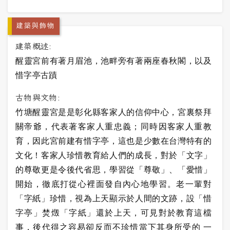
建築與飾物
建築概述:
醒靈宮前有著月眉池，池畔旁有著兩座春秋閣，以及
惜字亭古蹟
古物與文物:
竹塘醒靈宮是是彰化縣客家人的信仰中心，宮裏祭拜
關帝爺，代表著客家人重忠義；同時因客家人重教
育，因此宮前建有惜字亭，這也是少數在台灣特有的
文化！客家人珍惜教育給人們的成長，對於「文字」
的尊敬更是令後代省思，學習從「尊敬」、「愛惜」
開始，徹底打從心裡面發自內心地學習。老一輩對
「字紙」珍惜，視為上天顯示於人間的文跡，設「惜
字亭」焚燬「字紙」還於上天，可見對於教育這檔
事，後代得之容易卻反而不珍惜當下其身所受的 一