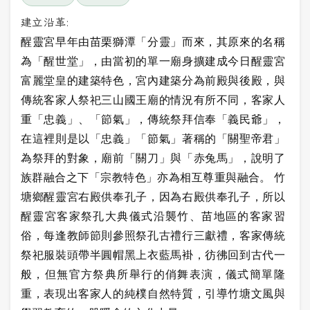
建立沿革:
醒靈宮早年由苗栗獅潭「分靈」而來，其原來的名稱
為「醒世堂」，由當初的單一廟身擴建成今日醒靈宮
富麗堂皇的建築特色，宮內建築分為前殿與後殿，與
傳統客家人祭祀三山國王廟的情況有所不同，客家人
重「忠義」、「節氣」，傳統祭拜信奉「義民爺」，
在這裡則是以「忠義」「節氣」著稱的「關聖帝君」
為祭拜的對象，廟前「關刀」與「赤兔馬」，說明了
族群融合之下「宗教特色」亦為相互尊重與融合。 竹
塘鄉醒靈宮右殿供奉孔子，因為右殿供奉孔子，所以
醒靈宮客家祭孔大典儀式沿襲竹、苗地區的客家習
俗，每逢教師節則參照祭孔古禮行三獻禮，客家傳統
祭祀服裝頭帶半圓帽黑上衣藍馬褂，彷彿回到古代一
般，但無官方祭典所舉行的俏舞表演，儀式簡單隆
重，表現出客家人的純樸自然特質，引導竹塘文風與