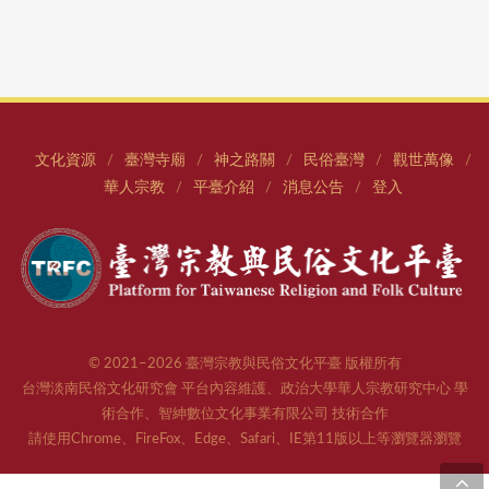
文化資源
臺灣寺廟
神之路關
民俗臺灣
觀世萬像
/
/
/
/
/
華人宗教
平臺介紹
消息公告
登入
/
/
/
© 2021–2026 臺灣宗教與民俗文化平臺 版權所有
台灣淡南民俗文化研究會 平台內容維護、政治大學華人宗教研究中心 學
術合作、智紳數位文化事業有限公司 技術合作
請使用Chrome、FireFox、Edge、Safari、IE第11版以上等瀏覽器瀏覽