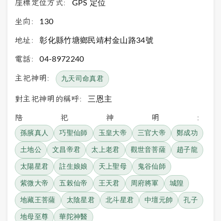
座標定位方式:
GPS 定位
坐向:
130
地址:
彰化縣竹塘鄉民靖村金山路34號
電話:
04-8972240
主祀神明:
九天司命真君
對主祀神明的稱呼:
三恩主
陪祀神明:
孫臏真人
巧聖仙師
玉皇大帝
三官大帝
鄭成功
土地公
文昌帝君
太上老君
觀世音菩薩
趙子龍
太陽星君
註生娘娘
天上聖母
鬼谷仙師
紫微大帝
五榖仙帝
王天君
周府將軍
城隍
地藏王菩薩
太陰星君
北斗星君
中壇元帥
孔子
地母至尊
華陀神醫