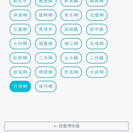
彰化市
鹿港鎮
和美鎮
線西鄉
伸港鄉
福興鄉
秀水鄉
花壇鄉
芬園鄉
員林市
溪湖鎮
田中鎮
大村鄉
埔鹽鄉
埔心鄉
永靖鄉
社頭鄉
二水鄉
北斗鎮
二林鎮
田尾鄉
埤頭鄉
芳苑鄉
大城鄉
竹塘鄉
溪州鄉
← 回臺灣寺廟