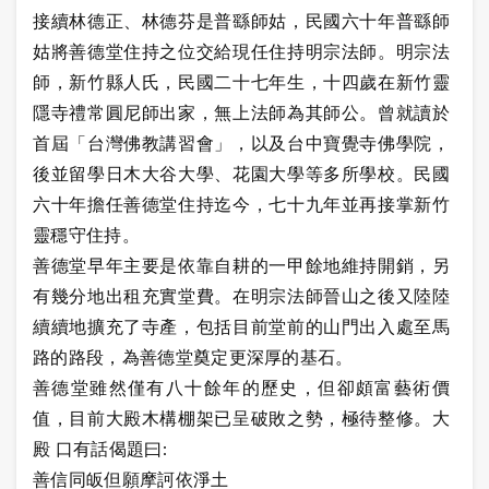
接續林德正、林德芬是普繇師姑，民國六十年普繇師
姑將善德堂住持之位交給現任住持明宗法師。明宗法
師，新竹縣人氏，民國二十七年生，十四歲在新竹靈
隱寺禮常圓尼師出家，無上法師為其師公。曾就讀於
首屆「台灣佛教講習會」，以及台中寶覺寺佛學院，
後並留學日木大谷大學、花園大學等多所學校。民國
六十年擔任善德堂住持迄今，七十九年並再接掌新竹
靈穩守住持。
善德堂早年主要是依靠自耕的一甲餘地維持開銷，另
有幾分地出租充實堂費。在明宗法師晉山之後又陸陸
續續地擴充了寺產，包括目前堂前的山門出入處至馬
路的路段，為善德堂奠定更深厚的基石。
善德堂雖然僅有八十餘年的歷史，但卻頗富藝術價
值，目前大殿木構棚架已呈破敗之勢，極待整修。大
殿 口有話偈題曰:
善信同皈但願摩訶依淨土