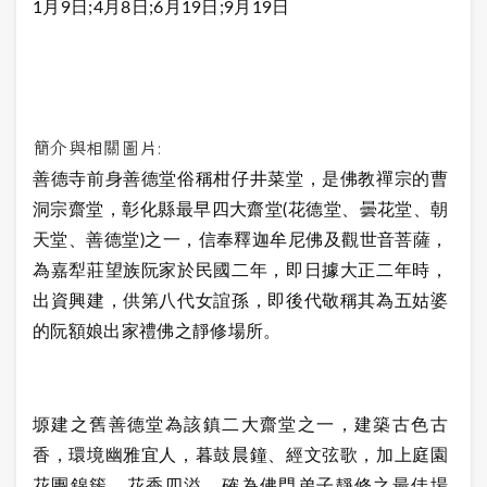
1月9日;4月8日;6月19日;9月19日
簡介與相關圖片:
善德寺前身善德堂俗稱柑仔井菜堂，是佛教禪宗的曹
洞宗齋堂，彰化縣最早四大齋堂(花德堂、曇花堂、朝
天堂、善德堂)之一，信奉釋迦牟尼佛及觀世音菩薩，
為嘉犁莊望族阮家於民國二年，即日據大正二年時，
出資興建，供第八代女誼孫，即後代敬稱其為五姑婆
的阮額娘出家禮佛之靜修場所。
塬建之舊善德堂為該鎮二大齋堂之一，建築古色古
香，環境幽雅宜人，暮鼓晨鐘、經文弦歌，加上庭園
花團錦簇、花香四溢，確為佛門弟子靜修之最佳場