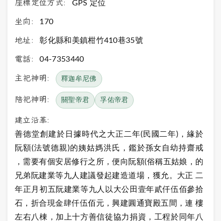
座標定位方式:
GPS 定位
坐向:
170
地址:
彰化縣和美鎮柑竹410巷35號
電話:
04-7353440
主祀神明:
釋迦牟尼佛
陪祀神明:
關聖帝君
孚佑帝君
建立沿革:
善德堂創建於日據時代之大正二年(民國二年)，緣於
阮額(法號德親)的姨姑媽洪氏，鑑於孫女自幼持齋戒
，需要有個安居修行之所，便向阮額(俗稱五姑娘，的
兄弟阮建業等九人建議發起建造道場，獲允。大正 二
年正月初五阮建業等九人以大公田壹年貳仟伍佰參拾
石，折合現金肆仟伍佰元，興建圓通寶殿五間，連 樓
左右八棟，加上十方善信徒協力捐資，工程於同年八