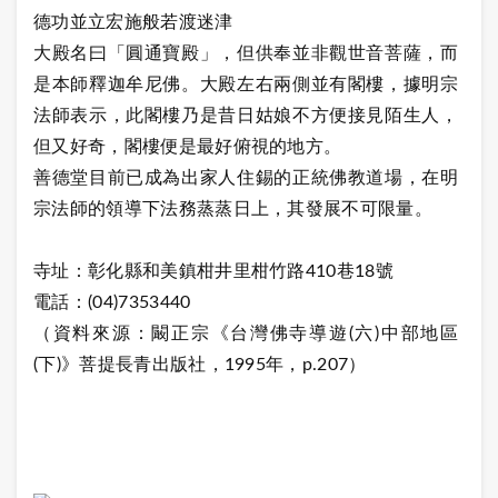
德功並立宏施般若渡迷津
大殿名曰「圓通寶殿」，但供奉並非觀世音菩薩，而
是本師釋迦牟尼佛。大殿左右兩側並有閣樓，據明宗
法師表示，此閣樓乃是昔日姑娘不方便接見陌生人，
但又好奇，閣樓便是最好俯視的地方。
善德堂目前已成為出家人住錫的正統佛教道場，在明
宗法師的領導下法務蒸蒸日上，其發展不可限量。
寺址：彰化縣和美鎮柑井里柑竹路410巷18號
電話：(04)7353440
（資料來源：闞正宗《台灣佛寺導遊(六)中部地區
(下)》菩提長青出版社，1995年，p.207）