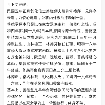
月下旬完竣。
民國五年正月彰化信士蔡椪獅夫婦到堂禮拜一見拜亭
未造，乃發心建造，並將內外殿油漆粉刷一新。
善德堂原本只是以在家女眾為主的一個修行道場，昭
和四年(民國十八年)日本政府國令廢合寺院，善德堂
申請加入日本曹洞宗。昭和九年(民國二十三年)一月
德親往生，由林德正、林德芬接任任職。昭和十六年
重修大殿及添建左右兩廊。民國四十八年八七水災左
右房舍被沖毀，阮垂彰、阮毓達、普繇、普慈等發心
募勸，集資貳萬貳仟壹佰肆拾伍元修建。民國五十二
年普繇、普慈再集資購買田產二分二厘七毛。
林德正，俗名林裁，彰化縣人氏，民國四十六年時五
十六歲，早年在基隆月眉山靈泉寺皈依。
基本上，善德堂是早年台灣佛教民間信仰的型態亦是
俗稱的的「菜堂」，至今仍稱「甘仔井菜堂」。堂內
主要是以在家女眾為主，帶髮修行，終身不嫁。