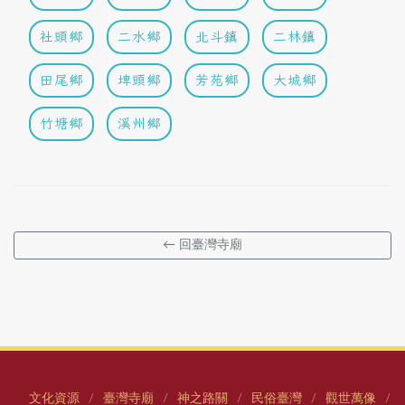
社頭鄉
二水鄉
北斗鎮
二林鎮
田尾鄉
埤頭鄉
芳苑鄉
大城鄉
竹塘鄉
溪州鄉
← 回臺灣寺廟
文化資源
臺灣寺廟
神之路關
民俗臺灣
觀世萬像
/
/
/
/
/