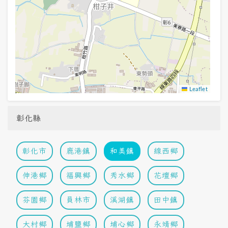
Leaflet
彰化縣
彰化市
鹿港鎮
和美鎮
線西鄉
伸港鄉
福興鄉
秀水鄉
花壇鄉
芬園鄉
員林市
溪湖鎮
田中鎮
大村鄉
埔鹽鄉
埔心鄉
永靖鄉