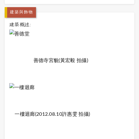
建築與飾物
建築概述:
善德寺宮貌(黃宏毅 拍攝)
一樓迴廊(2012.08.10許惠雯 拍攝)