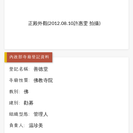
正殿外觀(2012.08.10許惠雯 拍攝)
內政部寺廟登記資料
登記名稱:
善德堂
寺廟性質:
佛教寺院
教別:
佛
建別:
勸募
組織型態:
管理人
負責人:
温珍美