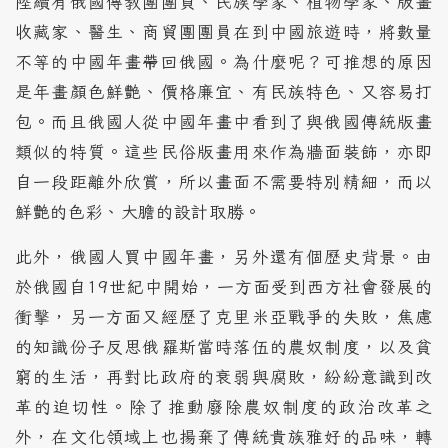
陸續有俄國傳教團團員、民族學家、植物學家、版畫
收藏家、醫生、商貿團團員在到中國旅遊時，將數量
不等的中國年畫帶回俄國。為什麼呢？可推想的原因
是年畫顏色鮮艷、價格廉宜、有民族特色、又容易打
包。而且俄國人從中國年畫中看到了與俄國傳統版畫
類似的特質。這些民俗版畫用來作為牆面裝飾，亦即
自一段距離外欣賞，所以畫面不需要特別精細，而以
鮮艷的色彩、大膽的設計取勝。
此外，俄國人買中國年畫，另外還有個歷史背景。由
於俄國自19世紀中開始，一方面受到西方社會發展的
衝擊，另一方面又經歷了克里米亞戰爭的失敗，焦慮
的知識份子反思俄羅斯當時落伍的農奴制度，以及貧
窮的生活，再對比政府的衰弱與腐敗，紛紛意識到改
革的迫切性。除了推動廢除農奴制度的政治改革之
外，在文化領域上也揚棄了傳統貴族雅好的品味，轉