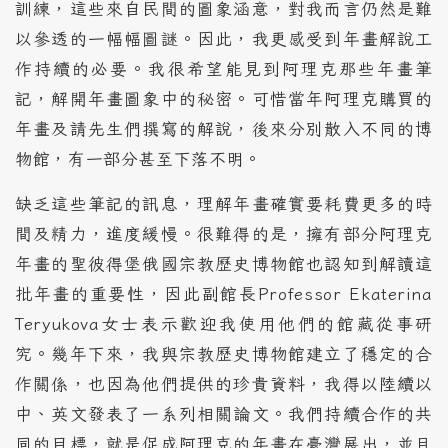
訓練，這些來自民間的圖象涵意，對我而言仍然是難
以參透的一幅幅圖謎。因此，我更感受到年畫解說工
作持續的必要。我很希望能見到阿理克那些年畫筆
記，解開年畫圖象中的秘密。可惜當年阿理克購買的
年畫及請先生們撰寫的解說，後來分別散入不同的博
物館，有一部分甚至下落不明。
缺乏這些筆記的訊息，理解年畫確實要耗費更多的時
間及精力，進度緩慢。很難得的是，擁有部分阿理克
年畫的聖彼得堡俄國宗教歷史博物館也認知到解讀這
批年畫的重要性，因此副館長Professor Ekaterina
Teryukova女士表示歡迎我使用他們的館藏從事研
究。幾年下來，我與宗教歷史博物館建立了穩定的合
作關係，也因為他們提供的珍貴資料，我得以陸續以
中、英文發表了一系列相關論文。我們持續合作的共
同的目標，就是促成阿理克的年畫在臺灣展出，並且