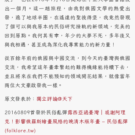
出一個月。這一趟旅程，由我對俄國文學的熱愛出
發，遶了地球半圈，在遙遠的聖彼得堡，我竟然發現
了個可以與我原本的民俗研究接軌的新領域，完美的
回到原點。我何其有幸，年少的大夢不死，多年後又
與我相遇，甚至成為深化我專業能力的新力量！
從百餘年前的俄國與中國交流，到今天的臺灣與俄國
交流，我希望這年畫牽繫起的難得機緣能持續下去，
並且將來在我們不能預知的領域開花結果，就像當年
兩位大文豪啟發我一樣。
原文發表於：
獨立評論@天下
20160809首發於民俗亂彈
露西亞過臺灣│感謝阿理
克！影響俄羅斯繪畫風格的晚清木版年畫 – 民俗亂彈
(folklore.tw)