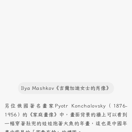
Ilya Mashkov《吉爾加迪女士的肖像》
另位俄國著名畫家Pyotr Konchalovsky（1876-
1956）的《家庭畫像》中，畫面背景的牆上可以看到
一幅穿著肚兜的娃娃抱著大魚的年畫，這也是中國年