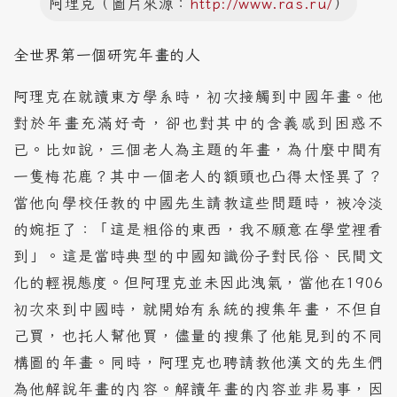
阿理克（圖片來源：
http://www.ras.ru/
）
全世界第一個研究年畫的人
阿理克在就讀東方學系時，初次接觸到中國年畫。他
對於年畫充滿好奇，卻也對其中的含義感到困惑不
已。比如說，三個老人為主題的年畫，為什麼中間有
一隻梅花鹿？其中一個老人的額頭也凸得太怪異了？
當他向學校任教的中國先生請教這些問題時，被冷淡
的婉拒了：「這是粗俗的東西，我不願意在學堂裡看
到」。這是當時典型的中國知識份子對民俗、民間文
化的輕視態度。但阿理克並未因此洩氣，當他在1906
初次來到中國時，就開始有系統的搜集年畫，不但自
己買，也托人幫他買，儘量的搜集了他能見到的不同
構圖的年畫。同時，阿理克也聘請教他漢文的先生們
為他解說年畫的內容。解讀年畫的內容並非易事，因