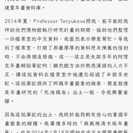
建置年畫資料庫。
2014年夏，Professor Teryukova問我，能不能趁我
拜訪他們博物館執行研究計畫的期間，協助他們整理
一份檔案室的中文資料，我當然表示樂意幫忙。等我
到了檔案室，打開了那疊厚厚的資料匣及陳舊的信封
時，不由得頭皮發麻，這……這正是失蹤多年的阿理
克年畫解說筆記啊！顯然館方由於熟悉漢語的人力不
足，讓這批資料在檔案室中被遺忘超過了半個多世
紀。這批筆記提供了辨識年畫圖象的線索，簡直就像
是年畫研究的「死海稿卷」出土一般，令我興奮雀
躍。
因為這批筆記的出土，我終於能夠較有信心的掌握年
畫圖象的解讀。我籌備多時的「俄藏晚清木版年畫
展」，也在2016年1月18日開始在中正大學圖書館展