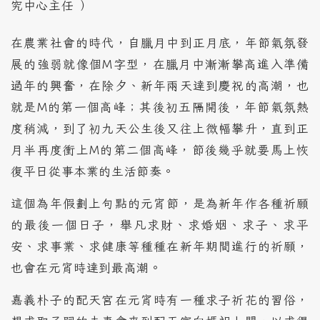
究中心主任 ）
在農業社會的時代，自臘月中到正月底，年節氣氛發
展的強弱就像個M字型，在臘月中漸漸攀高進入準備
過年的興奮，在除夕、新年兩天達到慶祝的高潮，也
就是M的第一個高峰；其後初五隔開後，年節氣氛熱
度稍減，到了初九天公生後又往上微幅攀升，直到正
月半再度衝上M的第二個高峰，節後幾乎就要馬上恢
復平日從事本業的生活節奏。
這個為年假劃上句點的元宵節，是為新年作各種祈願
的最後一個日子，舉凡求財、求婚姻、求子、求平
安、求事業、求健康等種種在新年期間進行的祈願，
也會在元宵時達到最高潮。
嘉義朴子的配天宮在元宵時有一種求子祈花的習俗，