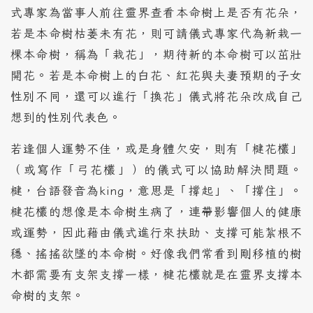
式專家為當事人前往靈界查看本命樹上是否有花朵，
若是本命樹枯萎未有花，則可請儀式專家代為新栽一
棵本命樹，稱為「栽花」，期待新的本命樹可以茁壯
開花。若是本命樹上的白花、紅花與夫妻預期的子女
性別不同，還可以進行「換花」儀式將花朵改成自己
想到的性別代表色。
若逢個人運勢不佳，或是身體欠安，則有「楗花欉」
（或寫作「弓花欉」）的儀式可以協助解決問題。
楗，台語發音為king，意思是「撐起」、「撐住」。
楗花欉的想像是本命樹生病了，連帶影響個人的健康
或運勢，因此藉由儀式進行來扶助、支撐可能紮根不
穩、搖搖欲墜的本命樹。好像我們常看到剛移植的樹
木都需要有支架支撐一樣，楗花欉就是在靈界支撐本
命樹的支架。