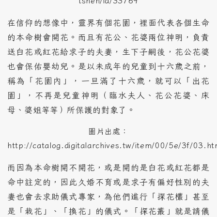
tsheh/id/33769
在信仰的想像中，靈界有個花園，裡面代表各個生命
的本命樹會開花。而且有花公、花婆兩位神明，負責
送白花或紅花給求子的夫妻，生下子嗣後，花公花婆
也會保佑嬰幼兒。是以未成年的兒童到十六歲之前，
稱為「花園內」，一旦滿了十六歲，就可以「出花
園」，不再是兒童神明（臨水夫人、花公花婆、床
母、婆姐等等）所保護的對象了。
圖片出處：
http://catalog.digitalarchives.tw/item/00/5e/3f/03.ht
而因為本命樹開不開花，或是開的是白花或紅花都是
命中註定的，因此久婚不育或是求子有偏好性別的夫
妻也會去求助儀式專家，為他們進行「探花欉」甚至
是「栽花」、「換花」的儀式。「探花叢」就是請儀