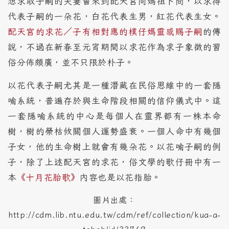
想求取子嗣的夫妻會來到配天宮向媽祖卜問，以求得
代表子嗣的一朵花，白花代表生男，紅花代表生女。
配天宮的求花／子有相對應的樸仔媽靈感賜子嗣
的傳
說，不過在新春至元宵期間以求花作為求子象徵的習
俗分佈頗廣，並不只限於朴子。
以花代表子嗣尤其是一種潛藏在民俗思維中的一套隱
喻系統，普遍存於與生命階段相關的信仰儀式中。這
一套隱喻系統的中心是每個人在靈界都有一株本命
樹，樹的榮枯攸關個人運勢盛衰。一個人命中有幾個
子女，他的生命樹上就會有幾朵花。以花喻子嗣的例
子，除了上述配天宮的求花，俗文學的歌仔冊中有一
本
《十月花胎歌》
內容也是以花指胎。
圖片出處：
http://cdm.lib.ntu.edu.tw/cdm/ref/collection/kua-a-