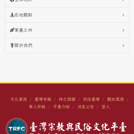
在地觀點
筆墨之林
關於我們
文化資源
臺灣寺廟
神之路關
民俗臺灣
觀世萬像
/
/
/
/
/
華人宗教
平臺介紹
消息公告
登入
/
/
/