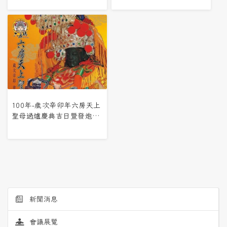
獻
100年-歲次辛卯年六房天上
聖母過爐慶典吉日暨發炮起
駕良時
新聞消息
會議展覽