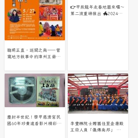
👉甲辰龍年走春地圖來囉～
第二波重磅推出 🐲2024甲
辰年澎湖元宵祈福尋寶地圖
🐲
聰明正直，巡閩之南——管
窺地方敘事中的漳州王爺信
仰與王醮
塵封半世紀！學甲慈濟宮民
李豐楙院士贈匾佳里金唐殿
國60年珍貴進香影片精彩再
王府人員「儀傳南邦」 彰顯
現
其為傳統文化與國際交流貢