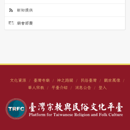
新知提供
廟會節慶
文化資源
臺灣寺廟
神之路關
民俗臺灣
觀世萬像
/
/
/
/
/
華人宗教
平臺介紹
消息公告
登入
/
/
/