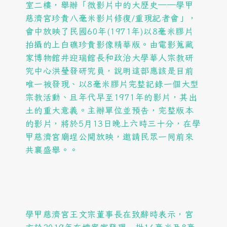
室二樓，舉辦「微影片中的大歷史──學甲
慈濟宮珍貴八毫米影片修復/重現記者會」，
會中放映了民國60年(1971年)以8毫米膠片
拍攝的上白礁珍貴影像精華版。由電影蒐藏
家博物館井迎瑞館長和政治大學華人宗教研
究中心洪瑩發研究員，說明這部應該是目前
唯一被發現、以8毫米膠片完整記錄一個大型
宗教活動、且年代早至1971年的影片，其出
土的重大意義。主辦單位並預告，完整版本
的影片，將於5月13日晚上六時三十分，在學
甲慈濟宮廟埕公開放映，邀請民眾一同前來
共襄盛舉。。
學甲慈濟宮王文宗董事長在致辭時表示，宮