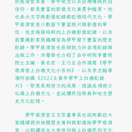
於慈濟宮本身、學甲地方以及台灣傳統民俗
信仰，都是豐富的影像文化資產和檔案。他
也表示文字與影像紀錄都記憶時代文化，學
甲慈濟宮是少數留下豐富照片與影像的單
位，包含兩個時期的上白礁影像紀錄，以及
前輩攝影家周鶴輝皆為學甲留下豐富的歷史
紀錄。學甲慈濟宮也長期致力於各項紀錄與
出版工作，洪瑩發也介紹了由中研院李豐院
院士主編、黃名宏、王乃正合作撰寫《學甲
慈濟宮上白礁文化小百科》，以及李杰翰導
演所拍攝《2022壬寅年學甲上白礁紀錄
片》，即是長期努力的成果，透過各項媒介
弘揚上白礁文化，並延續民俗祭典和地方歷
史文化記憶。
學甲慈濟宮王文宗董事長也說明歡迎大
家踴躍提供相關歷史資料與影像給學甲慈濟
宮，以期讓保生大帝信仰與上白礁民俗文化