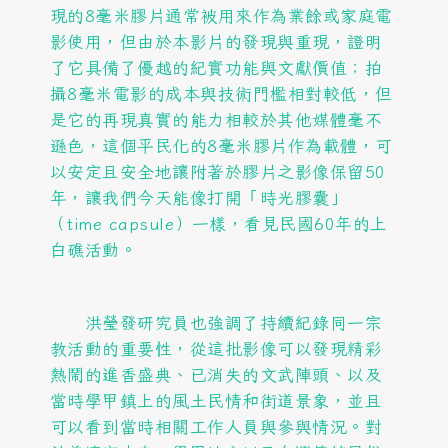
現
的8毫米膠片通常被用來作為業餘或家庭電
影使用，但由於本影片的發現與重現，證明
了它具備了優越的紀實功能與文獻價值；拍
攝8毫米電影的成本與技術門檻相對較低，但
是它的再現真實的能力相較於其他媒體毫不
遜色，這個平民化的8毫米膠片作為載體，可
以安定且安全地讓附著於膠片之影像保留50
年，讓我們今天能像打開「時光膠囊」
（time capsule）一樣，看見民國60年的上
白礁活動。
洪瑩發研究員也強調了持續紀錄同一宗
教活動的重要性，從這批影像可以發現精彩
熱鬧的進香盛典、已消失的文武陣頭、以及
當時學甲鎮上的風土民情和街道景象，並且
可以看到當時相關工作人員與參與情況。對