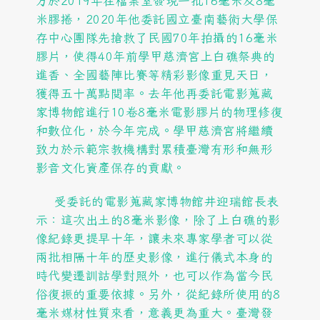
方於2019年在檔案室發現一批16毫米及8毫
米膠捲，2020年他委託國立臺南藝術大學保
存中心團隊先搶救了民國70年拍攝的16毫米
膠片，使得40年前學甲慈濟宮上白礁祭典的
進香、全國藝陣比賽等精彩影像重見天日，
獲得五十萬點閱率。去年他再委託電影蒐藏
家博物館進行10卷8毫米電影膠片的物理修復
和數位化，於今年完成。學甲慈濟宮將繼續
致力於示範宗教機構對累積臺灣有形和無形
影音文化資產保存的貢獻。
受委託的電影蒐藏家博物館井迎瑞館長表
示：這次出土的8毫米影像，除了上白礁的影
像紀錄更提早十年，讓未來專家學者可以從
兩批相隔十年的歷史影像，進行儀式本身的
時代變遷訓詁學對照外，也可以作為當今民
俗復振的重要依據。另外，從紀錄所使用的8
毫米媒材性質來看，意義更為重大。臺灣發