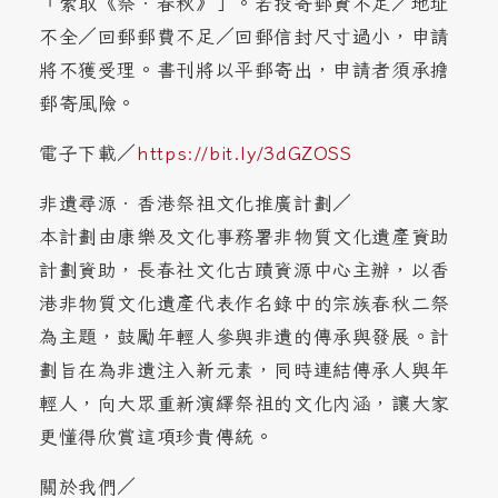
「索取《祭．春秋》」。若投寄郵資不足／地址
不全／回郵郵費不足／回郵信封尺寸過小，申請
將不獲受理。書刊將以平郵寄出，申請者須承擔
郵寄風險。
電子下載／
https://bit.ly/3dGZOSS
非遺尋源．香港祭祖文化推廣計劃／
本計劃由康樂及文化事務署非物質文化遺產資助
計劃資助，長春社文化古蹟資源中心主辦，以香
港非物質文化遺產代表作名錄中的宗族春秋二祭
為主題，鼓勵年輕人參與非遺的傳承與發展。計
劃旨在為非遺注入新元素，同時連結傳承人與年
輕人，向大眾重新演繹祭祖的文化內涵，讓大家
更懂得欣賞這項珍貴傳統。
關於我們／