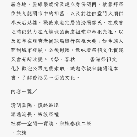
居各地，要維繫感情及建立身份認同，就靠拜祭
位於九龍鬧市中的祖墓，以及前往佛堂門大廟供
奉天后姑婆。戰後來港定居的汾陽郭氏，在成書
之時仍勉力在九龍城的商廈祖堂中奉祀先祖，以
及每年在亞皆老街球場舉行祭祖大典；如今族人
面對城市發展，必須搬遷，意味着祭祖文化實踐
又會有所改變。《祭．春秋 —— 香港祭祖文
化》歡迎公眾免費索取，誠邀你親自翻開這本
書，了解香港另一面的文化。
內容一覽／
清明重陽．慎終追遠
源遠流長．宗族祭禮
社群—空間—實踐．宗族春秋二祭
．宗族