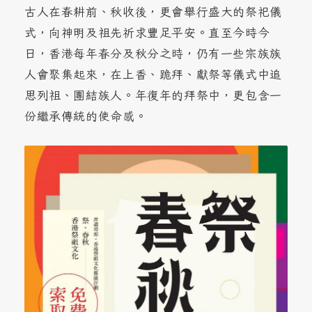
古人在春耕前、秋收後，更會舉行盛大的祭祀儀
式，向神明及祖先祈求豐足平安。直至今時今
日，香港每年春分及秋分之時，仍有一些宗族族
人會聚集起來，在上香、跪拜、獻祭等儀式中追
思列祖、團結族人。年復年的拜祭中，更包含一
份繼承傳統的使命感。