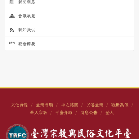
新聞消息
會議展覽
新知提供
廟會節慶
文化資源
臺灣寺廟
神之路關
民俗臺灣
觀世萬像
/
/
/
/
/
華人宗教
平臺介紹
消息公告
登入
/
/
/