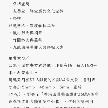
．祭祖空間
．友恭堂．祠堂裏的文化象徵
．祭禮
非遺傳承．宗族春秋二祭
．厦村鄧氏與祠祭
．竹園林氏與墓祭
．九龍城汾陽郭氏與祭祖大典
免費索取／
公眾可循郵寄方式領取，印量有限，每人限取一
本，派完即止。
請連同附有$7.3郵資的回郵A4公文袋（書刊尺
寸為215mm x 148mm x 15mm，重約
179g），郵寄至「香港西營盤西邊街36號A後座
長春社文化古蹟資源中心收」，信封面請列明