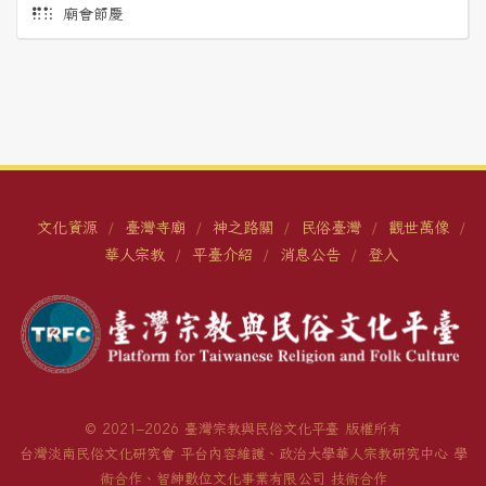
廟會節慶
文化資源
臺灣寺廟
神之路關
民俗臺灣
觀世萬像
/
/
/
/
/
華人宗教
平臺介紹
消息公告
登入
/
/
/
© 2021–2026 臺灣宗教與民俗文化平臺 版權所有
台灣淡南民俗文化研究會 平台內容維護、政治大學華人宗教研究中心 學
術合作、智紳數位文化事業有限公司 技術合作