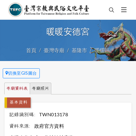
暖暖安德宮
首頁
臺灣寺廟
基隆市
暖暖區
切換至GIS圖台
寺廟資料表
寺廟照片
基本資料
記錄識別碼:
TWN013178
資料來源:
政府官方資料