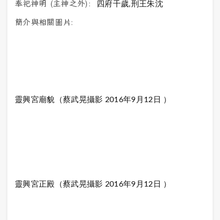
奉祀神明 (主神之外):
四府千歲,刑王朱沈
簡介與相關圖片:
靈興宮廟貌（蔡武晃攝影 2016年9月12日 ）
靈興宮正殿（蔡武晃攝影 2016年9月12日 ）