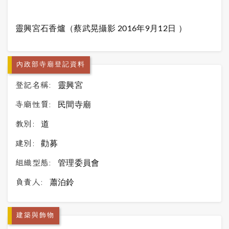
靈興宮石香爐（蔡武晃攝影 2016年9月12日 ）
內政部寺廟登記資料
登記名稱:
靈興宮
寺廟性質:
民間寺廟
教別:
道
建別:
勸募
組織型態:
管理委員會
負責人:
蕭泊鈴
建築與飾物