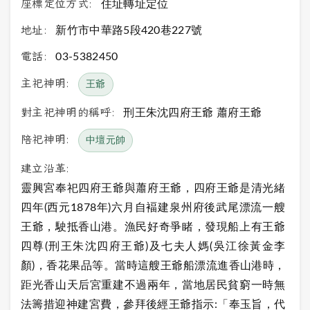
座標定位方式:
住址轉址定位
地址:
新竹市中華路5段420巷227號
電話:
03-5382450
主祀神明:
王爺
對主祀神明的稱呼:
刑王朱沈四府王爺 蕭府王爺
陪祀神明:
中壇元帥
建立沿革:
靈興宮奉祀四府王爺與蕭府王爺，四府王爺是清光緒
四年(西元1878年)六月自褔建泉州府後武尾漂流一艘
王爺，駛抵香山港。漁民好奇爭睹，發現船上有王爺
四尊(刑王朱沈四府王爺)及七夫人媽(吳江徐黃金李
顏)，香花果品等。當時這艘王爺船漂流進香山港時，
距光香山天后宮重建不過兩年，當地居民貧窮一時無
法籌措迎神建宮費，參拜後經王爺指示:「奉玉旨，代