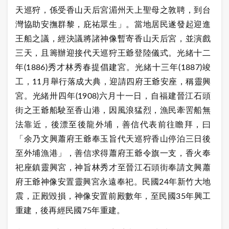
天巡狩，係受香山天后宮湄州天上聖母之敦聘，到台
灣協助安撫群黎，庇祐眾生」。當地居民遂發起迎進
王船之議，經決議將諸神像暫寄香山天后宮，並演戲
三天，且籌辦迎接代天巡狩王爺登陸儀式。光緒十二
年(1886)秀才林秀春提倡建宮。光緒十三年(1887)竣
工，11月舉行落成大典，迎請四府王爺安座，稱靈興
宮。光緒卅四年(1908)六月十一日，自福建晉江石頭
街之王爺船駛至香山港，因風浪猛烈，漁民牽罟船無
法靠近，後漂至後龍外埔，善信代表前往瞻拜，曰
「余乃文興蕭府王爺奉玉旨代天巡狩香山停泊三日後
至外埔漁港」，善信求得蕭府王爺令旗一支，香火奉
祀座鎮靈興宮，神旨林秀才至晉江石頭街奉請文興蕭
府王爺神像安置靈興宮永遠奉祀。民國24年新竹大地
震，正殿毀損，神像安置前殿數年，至民國35年興工
重建，後再經民國75年重建。