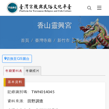
香山靈興宮
首頁
臺灣寺廟
新竹市
香山區
切換至GIS圖台
寺廟資料表
寺廟照片
基本資料
記錄識別碼:
TWN014045
資料來源:
田野調查