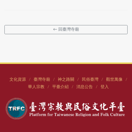
← 回臺灣寺廟
文化資源
臺灣寺廟
神之路關
民俗臺灣
觀世萬像
/
/
/
/
/
華人宗教
平臺介紹
消息公告
登入
/
/
/