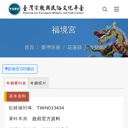
福境宮
首頁
臺灣寺廟
花蓮縣
吉安鄉
切換至GIS圖台
寺廟資料表
寺廟照片
基本資料
記錄識別碼:
TWN013434
資料來源:
政府官方資料