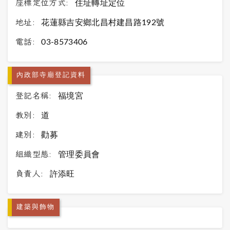
座標定位方式:
住址轉址定位
地址:
花蓮縣吉安鄉北昌村建昌路192號
電話:
03-8573406
內政部寺廟登記資料
登記名稱:
福境宮
教別:
道
建別:
勸募
組織型態:
管理委員會
負責人:
許添旺
建築與飾物