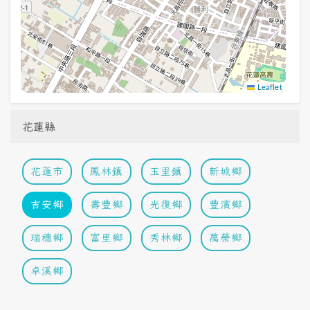
Leaflet
花蓮縣
花蓮市
鳳林鎮
玉里鎮
新城鄉
吉安鄉
壽豐鄉
光復鄉
豐濱鄉
瑞穗鄉
富里鄉
秀林鄉
萬榮鄉
卓溪鄉