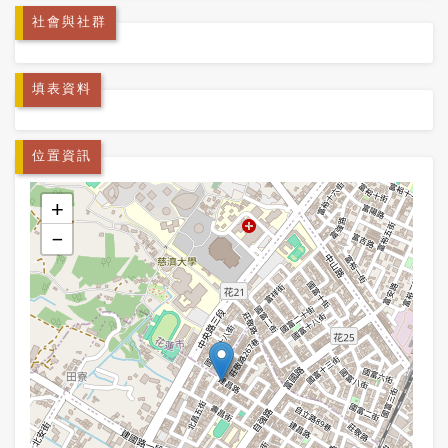
社會與社群
填表資料
位置資訊
+
−