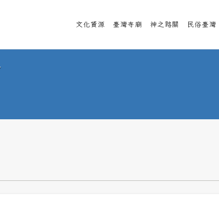
文化資源
臺灣寺廟
神之路關
民俗臺灣
宮