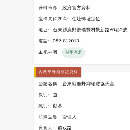
資料來源:
政府官方資料
座標定位方式:
住址轉址定位
地址:
台東縣鹿野鄉瑞豐村景新路60巷2號
電話:
089-812013
主祀神明:
關聖帝君
內政部寺廟登記資料
登記名稱:
台東縣鹿野鄉瑞豐協天宮
教別:
道
建別:
勸募
組織型態:
管理人
負責人:
趙双路