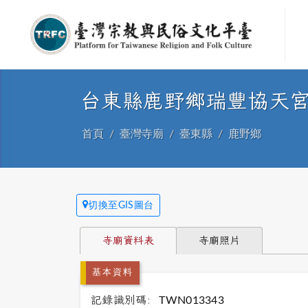
台東縣鹿野鄉瑞豐協天
首頁
臺灣寺廟
臺東縣
鹿野鄉
切換至GIS圖台
寺廟資料表
寺廟照片
基本資料
記錄識別碼:
TWN013343