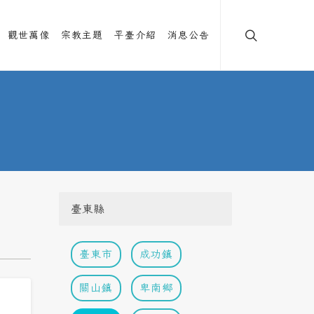
觀世萬像
宗教主題
平臺介紹
消息公告
臺東縣
臺東市
成功鎮
關山鎮
卑南鄉