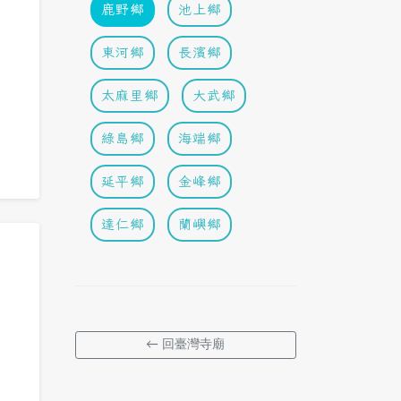
鹿野鄉
池上鄉
東河鄉
長濱鄉
太麻里鄉
大武鄉
綠島鄉
海端鄉
延平鄉
金峰鄉
達仁鄉
蘭嶼鄉
← 回臺灣寺廟